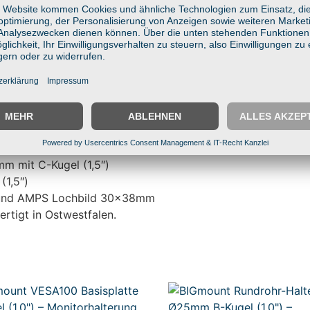
 193mm Verbinder + Runde AMPS-Basisplatte
max. 126x80mm
t Tablets, Scannern & Displays
-Technik
asfaserverstärkter Kunststoff
rwagen, Regale & Industrie
m mit C-Kugel (1,5″)
(1,5″)
″) und AMPS Lochbild 30x38mm
ertigt in Ostwestfalen.