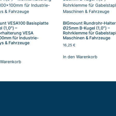
nt VESA100 Basisplatte
BIGmount Rundrohr-Halte
 (1,0″) –
Ø25mm B-Kugel (1,0″) –
orhalterung VESA
Rohrklemme für Gabelstapl
0mm für Industrie-
Maschinen & Fahrzeuge
ys & Fahrzeuge
16,25
€
In den Warenkorb
 Warenkorb