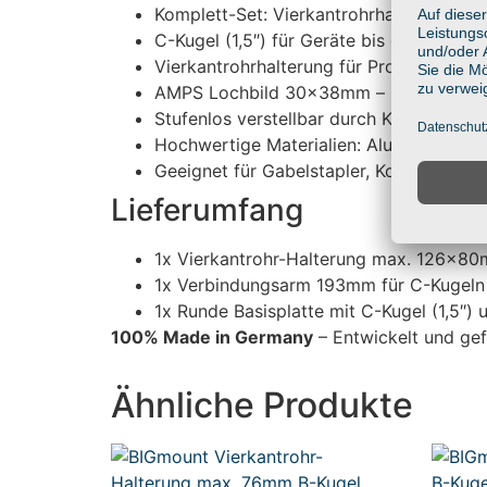
Komplett-Set: Vierkantrohrhalterung +
C-Kugel (1,5″) für Geräte bis ca. 3 kg
Vierkantrohrhalterung für Profile bis 
AMPS Lochbild 30x38mm – kompatibel mi
Stufenlos verstellbar durch Kugelgelenk
Hochwertige Materialien: Aluminium & gl
Geeignet für Gabelstapler, Kommissionie
Lieferumfang
1x Vierkantrohr-Halterung max. 126x80m
1x Verbindungsarm 193mm für C-Kugeln 
1x Runde Basisplatte mit C-Kugel (1,5
100% Made in Germany
– Entwickelt und gef
Ähnliche Produkte