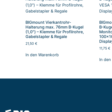
BIGmount Vierkantrohr-
BIGmou
Halterung max. 76mm B-Kugel
B-Kugel
(1,0″) – Klemme für Profilrohre,
Monit
Gabelstapler & Regale
100x10
Displa
21,50
€
11,75
€
In den Warenkorb
In den