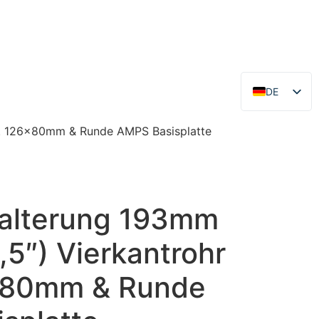
DE
EN
x. 126x80mm & Runde AMPS Basisplatte
alterung 193mm
,5″) Vierkantrohr
x80mm & Runde