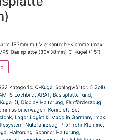
splatte
m)
sarm 193mm mit Vierkantrohr-Klemme (max.
PS-Basisplatte (30x38mm) C-Kugel (1,5″)
rb
.333
Kategorie:
C-Kugel
Schlagwörter:
5 Zoll)
,
AMPS Lochbild
,
ARAT
,
Basisplatte rund
,
Kugel (1
,
Display Halterung
,
Flurförderzeug
,
ommissionierwagen
,
Komplett-Set
,
elenk
,
Lager Logistik
,
Made in Germany
,
max
ltesystem
,
Nutzfahrzeug
,
Profilrohr Klemme
,
gal Halterung
,
Scanner Halterung
,
anner
,
Strichcodescanner
,
Tablet Halterung