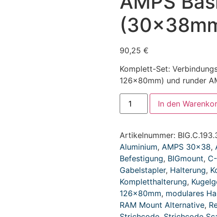
AMPS Basi
(30x38m
90,25
€
Komplett-Set: Verbindung
126x80mm) und runder AM
In den Warenko
Artikelnummer:
BIG.C.193
Aluminium
,
AMPS 30x38
,
Befestigung
,
BIGmount
,
C-
Gabelstapler
,
Halterung
,
K
Kompletthalterung
,
Kugelg
126x80mm
,
modulares Ha
RAM Mount Alternative
,
Re
Strichcode
,
Strichcode Sc