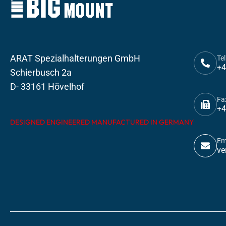
ARAT Spezialhalterungen GmbH
Tel
+4
Schierbusch 2a
D- 33161 Hövelhof
Fa
+4
DESIGNED ENGINEERED MANUFACTURED IN GERMANY
Em
ve