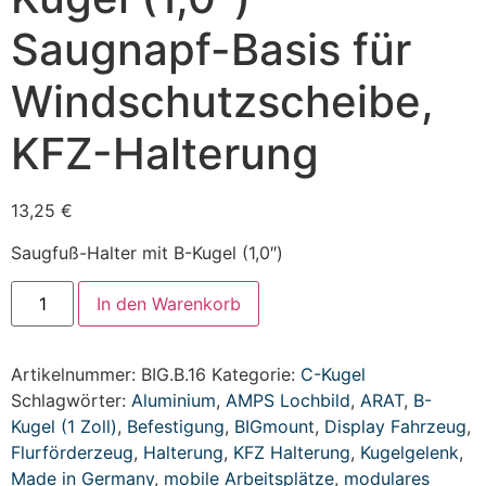
Saugnapf-Basis für
Windschutzscheibe,
KFZ-Halterung
13,25
€
Saugfuß-Halter mit B-Kugel (1,0″)
In den Warenkorb
Artikelnummer:
BIG.B.16
Kategorie:
C-Kugel
Schlagwörter:
Aluminium
,
AMPS Lochbild
,
ARAT
,
B-
Kugel (1 Zoll)
,
Befestigung
,
BIGmount
,
Display Fahrzeug
,
Flurförderzeug
,
Halterung
,
KFZ Halterung
,
Kugelgelenk
,
Made in Germany
,
mobile Arbeitsplätze
,
modulares