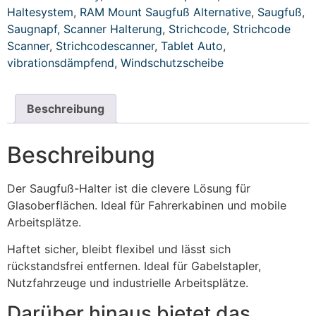
Haltesystem
,
RAM Mount Saugfuß Alternative
,
Saugfuß
,
Saugnapf
,
Scanner Halterung
,
Strichcode
,
Strichcode
Scanner
,
Strichcodescanner
,
Tablet Auto
,
vibrationsdämpfend
,
Windschutzscheibe
Beschreibung
Beschreibung
Der Saugfuß-Halter ist die clevere Lösung für
Glasoberflächen. Ideal für Fahrerkabinen und mobile
Arbeitsplätze.
Haftet sicher, bleibt flexibel und lässt sich
rückstandsfrei entfernen. Ideal für Gabelstapler,
Nutzfahrzeuge und industrielle Arbeitsplätze.
Darüber hinaus bietet das