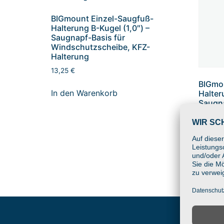
BIGmount Einzel-Saugfuß-
Halterung B-Kugel (1,0″) –
Saugnapf-Basis für
Windschutzscheibe, KFZ-
Halterung
13,25
€
BIGmou
In den Warenkorb
Halter
Saugna
Winds
Halter
19,00
€
In den