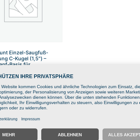
nt Einzel-Saugfuß-
ung C-Kugel (1,5″) –
pf-Basis für
chutzscheibe, KFZ-
ung
 Warenkorb