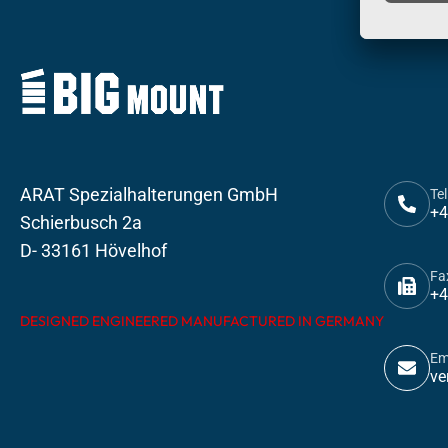
ARAT Spezialhalterungen GmbH
Tel
+4
Schierbusch 2a
D- 33161 Hövelhof
Fa
+4
DESIGNED ENGINEERED MANUFACTURED IN GERMANY
Em
ve