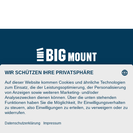
Tel
ARAT Spezialhalterungen
+49 (0) 5257-9380625
GmbH
Schierbusch 2a
Fax
D- 33161 Hövelhof
+49 (0) 5257-9380629
DESIGNED ENGINEERED
Email
MANUFACTURED IN GERMANY
vertrieb@bigmount.eu