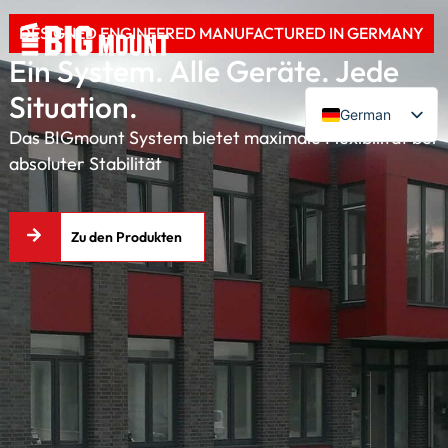
DESIGNED ENGINEERED MANUFACTURED IN GERMANY
Ein System. Alle Geräte. Jede
Situation.
German
Das BIGmount System bietet maximale Flexibilität bei
English
absoluter Stabilität
Zu den Produkten