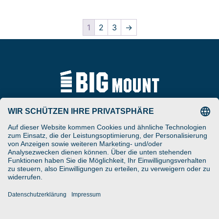
1
2
3
→
Tel
ARAT Spezialhalterungen
+49 (0) 5257-9380625
GmbH
Schierbusch 2a
Fax
D- 33161 Hövelhof
+49 (0) 5257-9380629
DESIGNED ENGINEERED
Email
MANUFACTURED IN GERMANY
vertrieb@bigmount.eu