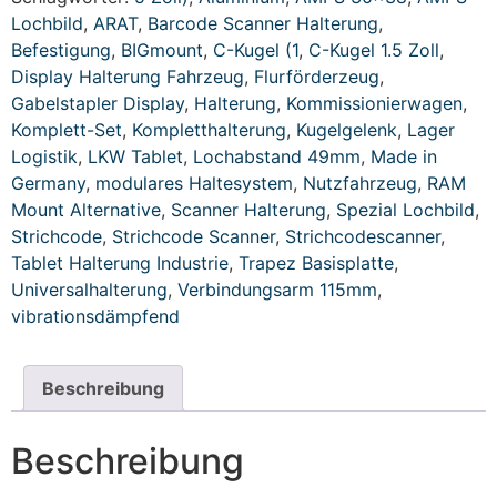
Lochbild
,
ARAT
,
Barcode Scanner Halterung
,
Befestigung
,
BIGmount
,
C-Kugel (1
,
C-Kugel 1.5 Zoll
,
Display Halterung Fahrzeug
,
Flurförderzeug
,
Gabelstapler Display
,
Halterung
,
Kommissionierwagen
,
Komplett-Set
,
Kompletthalterung
,
Kugelgelenk
,
Lager
Logistik
,
LKW Tablet
,
Lochabstand 49mm
,
Made in
Germany
,
modulares Haltesystem
,
Nutzfahrzeug
,
RAM
Mount Alternative
,
Scanner Halterung
,
Spezial Lochbild
,
Strichcode
,
Strichcode Scanner
,
Strichcodescanner
,
Tablet Halterung Industrie
,
Trapez Basisplatte
,
Universalhalterung
,
Verbindungsarm 115mm
,
vibrationsdämpfend
Beschreibung
Beschreibung