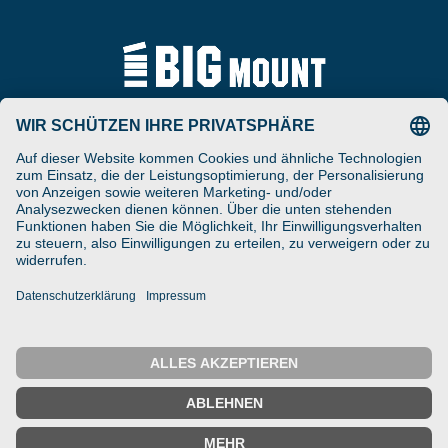
Tel
ARAT Spezialhalterungen
+49 (0) 5257-9380625
GmbH
Schierbusch 2a
Fax
D- 33161 Hövelhof
+49 (0) 5257-9380629
DESIGNED ENGINEERED
Email
MANUFACTURED IN GERMANY
vertrieb@bigmount.eu
IMPRESSUM
DATENSCHUTZ