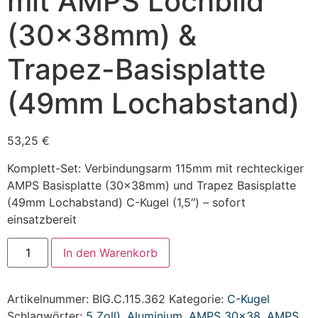
mit AMPS Lochbild
(30x38mm) &
Trapez-Basisplatte
(49mm Lochabstand)
53,25
€
Komplett-Set: Verbindungsarm 115mm mit rechteckiger
AMPS Basisplatte (30x38mm) und Trapez Basisplatte
(49mm Lochabstand) C-Kugel (1,5″) – sofort
einsatzbereit
In den Warenkorb
Artikelnummer:
BIG.C.115.362
Kategorie:
C-Kugel
Schlagwörter:
5 Zoll)
,
Aluminium
,
AMPS 30x38
,
AMPS