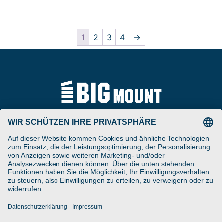
1
2
3
4
→
Tel
ARAT Spezialhalterungen
+49 (0) 5257-9380625
GmbH
Schierbusch 2a
Fax
D- 33161 Hövelhof
+49 (0) 5257-9380629
DESIGNED ENGINEERED
Email
MANUFACTURED IN GERMANY
vertrieb@bigmount.eu