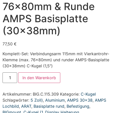
76x80mm & Runde
AMPS Basisplatte
(30x38mm)
77,50
€
Komplett-Set: Verbindungsarm 115mm mit Vierkantrohr-
Klemme (max. 76x80mm) und runder AMPS-Basisplatte
(30x38mm) C-Kugel (1,5″)
In den Warenkorb
Artikelnummer:
BIG.C.115.309
Kategorie:
C-Kugel
Schlagwörter:
5 Zoll)
,
Aluminium
,
AMPS 30x38
,
AMPS
Lochbild
,
ARAT
,
Basisplatte rund
,
Befestigung
,
BIGmount
,
C-Kugel (1
,
Display Halterung
,