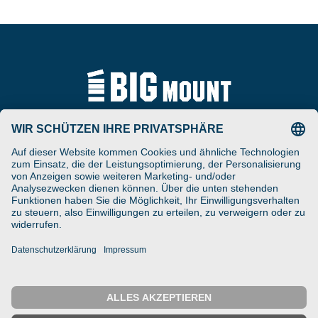
Tel
ARAT Spezialhalterungen
+49 (0) 5257-9380625
GmbH
Schierbusch 2a
Fax
D- 33161 Hövelhof
+49 (0) 5257-9380629
DESIGNED ENGINEERED
Email
MANUFACTURED IN GERMANY
vertrieb@bigmount.eu
IMPRESSUM
DATENSCHUTZ