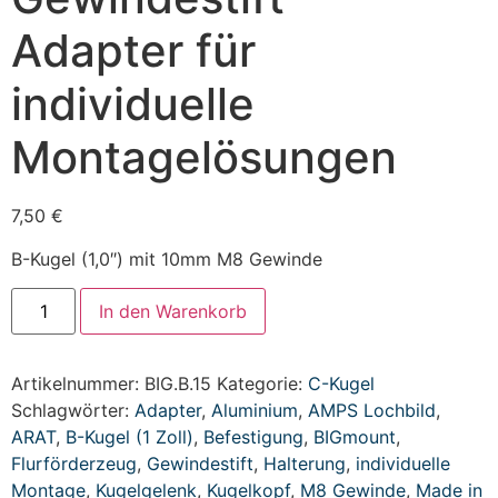
Adapter für
individuelle
Montagelösungen
7,50
€
B-Kugel (1,0″) mit 10mm M8 Gewinde
In den Warenkorb
Artikelnummer:
BIG.B.15
Kategorie:
C-Kugel
Schlagwörter:
Adapter
,
Aluminium
,
AMPS Lochbild
,
ARAT
,
B-Kugel (1 Zoll)
,
Befestigung
,
BIGmount
,
Flurförderzeug
,
Gewindestift
,
Halterung
,
individuelle
Montage
,
Kugelgelenk
,
Kugelkopf
,
M8 Gewinde
,
Made in