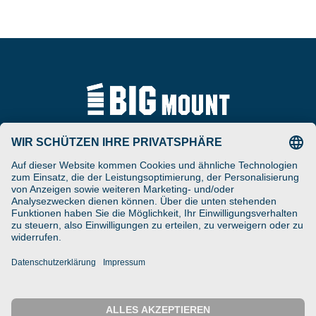
Tel
ARAT Spezialhalterungen
+49 (0) 5257-9380625
GmbH
Schierbusch 2a
Fax
D- 33161 Hövelhof
+49 (0) 5257-9380629
DESIGNED ENGINEERED
Email
MANUFACTURED IN GERMANY
vertrieb@bigmount.eu
IMPRESSUM
DATENSCHUTZ