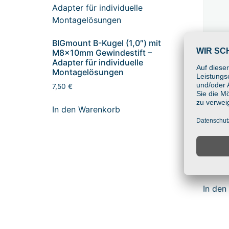
BIGmount B-Kugel (1,0″) mit
M8x10mm Gewindestift –
Adapter für individuelle
Montagelösungen
7,50
€
In den Warenkorb
BIGmou
M8x10
Adapte
Monta
8,50
€
In den