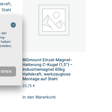
BIGmount Einzel-Magnet-
Halterung C-Kugel (1,5″) –
Industriemagnet 60kg
Haltekraft, werkzeuglose
Montage auf Stahl
23,75
€
In den Warenkorb