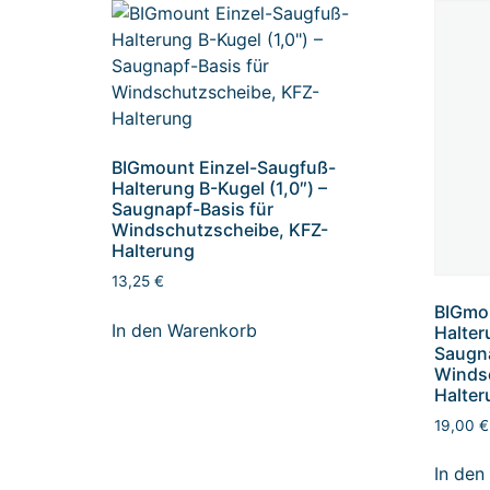
BIGmount Einzel-Saugfuß-
Halterung B-Kugel (1,0″) –
Saugnapf-Basis für
Windschutzscheibe, KFZ-
Halterung
13,25
€
BIGmou
In den Warenkorb
Halter
Saugna
Winds
Halter
19,00
€
In den