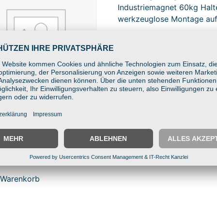
BIGmount Einzel-Magnet-
Halterung B-Kugel (1,0″) –
Industriemagnet 60kg
Haltekraft, werkzeuglose
Montage auf Stahl
20,50
€
In den Warenkorb
nt C-Kugel (1,5″) mit
mm Gewindestift –
r für individuelle
gelösungen
 Warenkorb