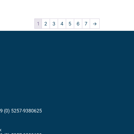
1
2
3
4
5
6
7
→
9 (0) 5257-9380625
x