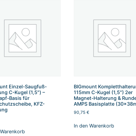
nt Einzel-Saugfuß-
BIGmount Kompletthalter
ung C-Kugel (1,5″) –
115mm C-Kugel (1,5″) 2er
pf-Basis für
Magnet-Halterung & Rund
chutzscheibe, KFZ-
AMPS Basisplatte (30x38
ung
90,75
€
In den Warenkorb
 Warenkorb