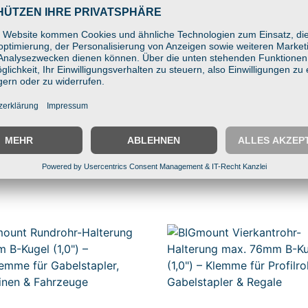
t Tablets, Scannern & Displays
-Technik
asfaserverstärkter Kunststoff
rwagen, Regale & Industrie
 (1,5″)
1,5″)
″) und AMPS Lochbild 30x38mm
ertigt in Ostwestfalen.