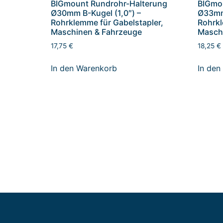
BIGmount Rundrohr-Halterung
BIGmo
Ø30mm B-Kugel (1,0″) –
Ø33mm 
Rohrklemme für Gabelstapler,
Rohrkl
Maschinen & Fahrzeuge
Masch
17,75
€
18,25
€
In den Warenkorb
In den