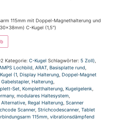
gsarm 115mm mit Doppel-Magnethalterung und
(30x38mm) C-Kugel (1,5″)
rb
92
Kategorie:
C-Kugel
Schlagwörter:
5 Zoll)
,
AMPS Lochbild
,
ARAT
,
Basisplatte rund
,
Kugel (1
,
Display Halterung
,
Doppel-Magnet
,
Gabelstapler
,
Halterung
,
plett-Set
,
Kompletthalterung
,
Kugelgelenk
,
ermany
,
modulares Haltesystem
,
Alternative
,
Regal Halterung
,
Scanner
ichcode Scanner
,
Strichcodescanner
,
Tablet
rbindungsarm 115mm
,
vibrationsdämpfend