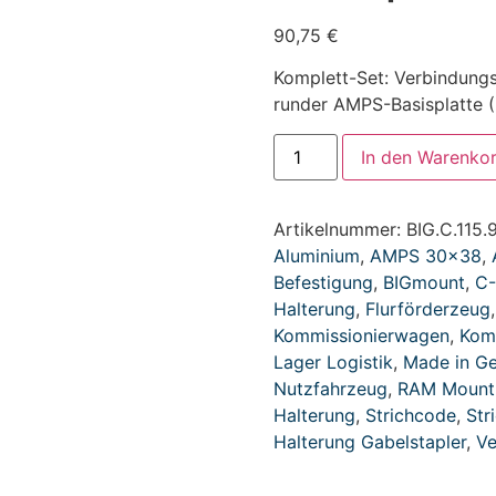
90,75
€
Komplett-Set: Verbindun
runder AMPS-Basisplatte 
In den Warenko
Artikelnummer:
BIG.C.115.
Aluminium
,
AMPS 30x38
,
Befestigung
,
BIGmount
,
C-
Halterung
,
Flurförderzeug
Kommissionierwagen
,
Kom
Lager Logistik
,
Made in G
Nutzfahrzeug
,
RAM Mount 
Halterung
,
Strichcode
,
Str
Halterung Gabelstapler
,
Ve