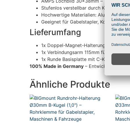
AMPS Lochbild 30x38mm – kompatibel mi
Stufenlos verstellbar durch Kugelgelenk
Hochwertige Materialien: Aluminium & gl
Geeignet für Gabelstapler, Kommissionie
Lieferumfang
1x Doppel-Magnet-Halterung mit C-Kugel
1x Verbindungsarm 115mm für C-Kugeln (
1x Runde Basisplatte mit C-Kugel (1,5
100% Made in Germany
– Entwickelt und gef
Ähnliche Produkte