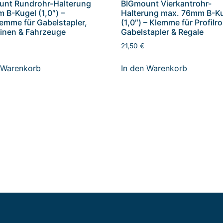
unt Rundrohr-Halterung
BIGmount Vierkantrohr-
B-Kugel (1,0″) –
Halterung max. 76mm B-K
emme für Gabelstapler,
(1,0″) – Klemme für Profilr
inen & Fahrzeuge
Gabelstapler & Regale
21,50
€
 Warenkorb
In den Warenkorb