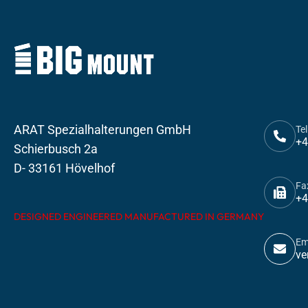
ARAT Spezialhalterungen GmbH
Tel
+4
Schierbusch 2a
D- 33161 Hövelhof
Fa
+4
DESIGNED ENGINEERED MANUFACTURED IN GERMANY
Em
ve