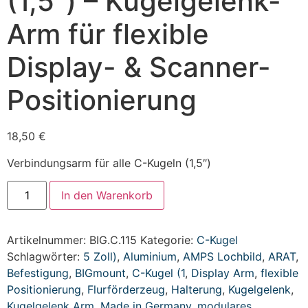
(1,5″) – Kugelgelenk-
Arm für flexible
Display- & Scanner-
Positionierung
18,50
€
Verbindungsarm für alle C-Kugeln (1,5″)
In den Warenkorb
Artikelnummer:
BIG.C.115
Kategorie:
C-Kugel
Schlagwörter:
5 Zoll)
,
Aluminium
,
AMPS Lochbild
,
ARAT
,
Befestigung
,
BIGmount
,
C-Kugel (1
,
Display Arm
,
flexible
Positionierung
,
Flurförderzeug
,
Halterung
,
Kugelgelenk
,
Kugelgelenk Arm
,
Made in Germany
,
modulares