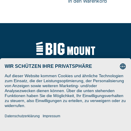
In den Warenkorb
Tel
ARAT Spezialhalterungen
+49 (0) 5257-9380625
GmbH
Schierbusch 2a
Fax
D- 33161 Hövelhof
+49 (0) 5257-9380629
DESIGNED ENGINEERED
Email
MANUFACTURED IN GERMANY
vertrieb@bigmount.eu