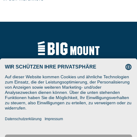
Tel
ARAT Spezialhalterungen
+49 (0) 5257-9380625
GmbH
Schierbusch 2a
Fax
D- 33161 Hövelhof
+49 (0) 5257-9380629
DESIGNED ENGINEERED
Email
MANUFACTURED IN GERMANY
vertrieb@bigmount.eu