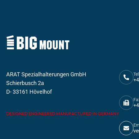
ARAT Spezialhalterungen GmbH
Tel
+4
Schierbusch 2a
D- 33161 Hövelhof
Fa
+4
DESIGNED ENGINEERED MANUFACTURED IN GERMANY
Em
ve