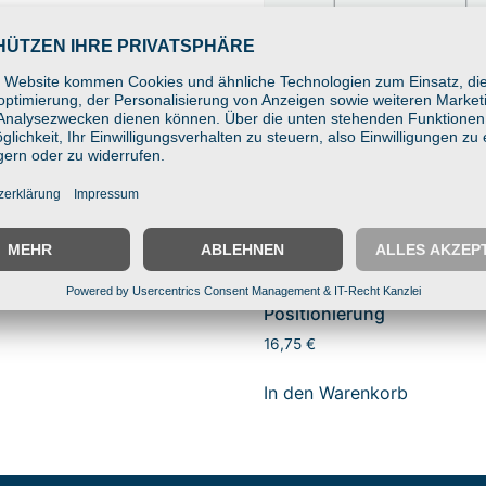
unt Verbindungsarm
ür B-Kugel (1,0″) –
elenk-Arm für flexible
y- & Scanner-
onierung
BIGmount Verbindungsar
 Warenkorb
87mm für C-Kugel (1,5″) –
Kugelgelenk-Arm für flexib
Display- & Scanner-
Positionierung
16,75
€
In den Warenkorb