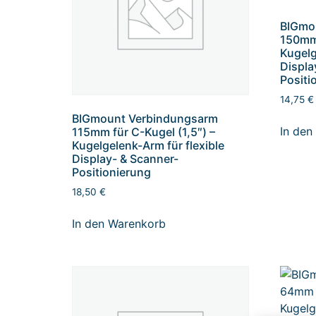
BIGmo
150mm 
Kugelg
Displa
Positi
14,75
€
BIGmount Verbindungsarm
In den
115mm für C-Kugel (1,5″) –
Kugelgelenk-Arm für flexible
Display- & Scanner-
Positionierung
18,50
€
In den Warenkorb