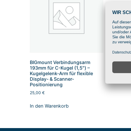
BIGmo
64mm f
Kugelg
Displa
Positi
10,75
€
BIGmount Verbindungsarm
In den
193mm für C-Kugel (1,5″) –
Kugelgelenk-Arm für flexible
Display- & Scanner-
Positionierung
25,00
€
In den Warenkorb