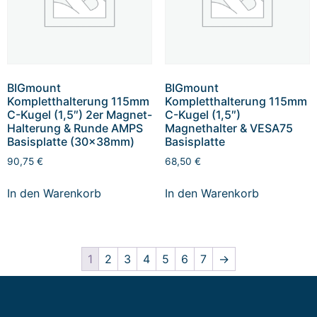
BIGmount
BIGmount
Kompletthalterung 115mm
Kompletthalterung 115mm
C-Kugel (1,5″) 2er Magnet-
C-Kugel (1,5″)
Halterung & Runde AMPS
Magnethalter & VESA75
Basisplatte (30x38mm)
Basisplatte
90,75
€
68,50
€
In den Warenkorb
In den Warenkorb
1
2
3
4
5
6
7
→