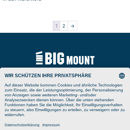
1
2
→
Tel
ARAT Spezialhalterungen
+49 (0) 5257-9380625
GmbH
Schierbusch 2a
Fax
D- 33161 Hövelhof
+49 (0) 5257-9380629
DESIGNED ENGINEERED
Email
MANUFACTURED IN GERMANY
vertrieb@bigmount.eu