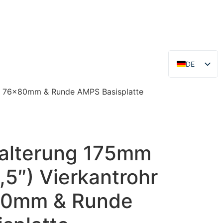
DE
EN
x. 76x80mm & Runde AMPS Basisplatte
alterung 175mm
,5″) Vierkantrohr
80mm & Runde