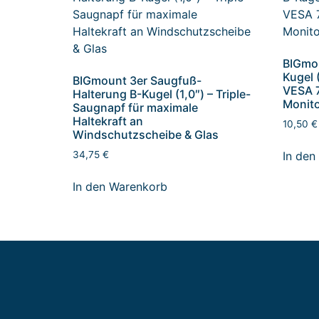
BIGmou
Kugel 
BIGmount 3er Saugfuß-
VESA 
Halterung B-Kugel (1,0″) – Triple-
Monito
Saugnapf für maximale
Haltekraft an
10,50
€
Windschutzscheibe & Glas
In den
34,75
€
In den Warenkorb