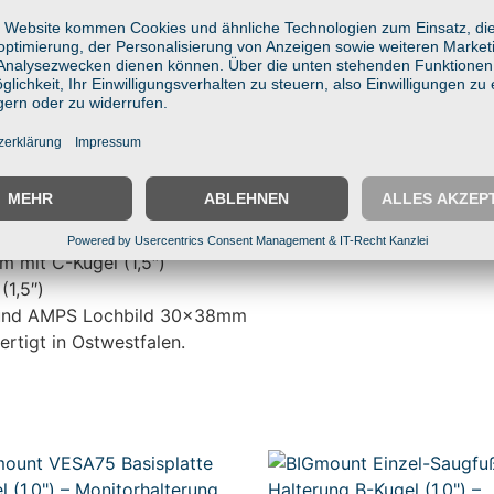
 175mm Verbinder + Runde AMPS-Basisplatte
max. 76x80mm
t Tablets, Scannern & Displays
-Technik
asfaserverstärkter Kunststoff
rwagen, Regale & Industrie
 mit C-Kugel (1,5″)
1,5″)
″) und AMPS Lochbild 30x38mm
ertigt in Ostwestfalen.