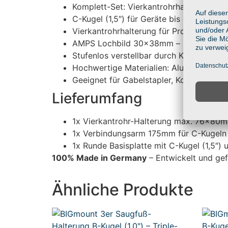
Komplett-Set: Vierkantrohrhalterung +
C-Kugel (1,5″) für Geräte bis ca. 3 kg
Vierkantrohrhalterung für Profile bis 
AMPS Lochbild 30x38mm – kompatibel mi
Stufenlos verstellbar durch Kugelgelenk
Hochwertige Materialien: Aluminium & gl
Geeignet für Gabelstapler, Kommissionie
Lieferumfang
1x Vierkantrohr-Halterung max. 76x80mm
1x Verbindungsarm 175mm für C-Kugeln (
1x Runde Basisplatte mit C-Kugel (1,5
100% Made in Germany
– Entwickelt und gef
Ähnliche Produkte