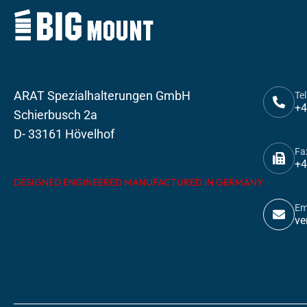
ARAT Spezialhalterungen GmbH
Tel
+4
Schierbusch 2a
D- 33161 Hövelhof
Fa
+4
DESIGNED ENGINEERED MANUFACTURED IN GERMANY
Em
ve