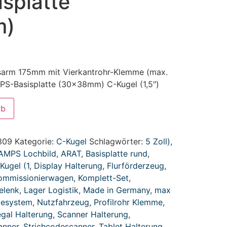
splatte
m)
sarm 175mm mit Vierkantrohr-Klemme (max.
S-Basisplatte (30x38mm) C-Kugel (1,5″)
rb
309
Kategorie:
C-Kugel
Schlagwörter:
5 Zoll)
,
AMPS Lochbild
,
ARAT
,
Basisplatte rund
,
Kugel (1
,
Display Halterung
,
Flurförderzeug
,
ommissionierwagen
,
Komplett-Set
,
elenk
,
Lager Logistik
,
Made in Germany
,
max
tesystem
,
Nutzfahrzeug
,
Profilrohr Klemme
,
gal Halterung
,
Scanner Halterung
,
anner
,
Strichcodescanner
,
Tablet Halterung