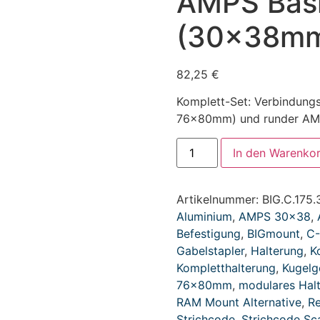
AMPS Basi
(30x38m
82,25
€
Komplett-Set: Verbindung
76x80mm) und runder AMP
In den Warenko
Artikelnummer:
BIG.C.175.
Aluminium
,
AMPS 30x38
,
Befestigung
,
BIGmount
,
C-
Gabelstapler
,
Halterung
,
K
Kompletthalterung
,
Kugelg
76x80mm
,
modulares Hal
RAM Mount Alternative
,
Re
Strichcode
,
Strichcode Sc