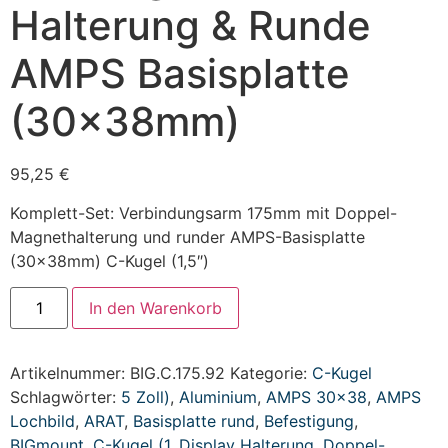
Halterung & Runde
AMPS Basisplatte
(30x38mm)
95,25
€
Komplett-Set: Verbindungsarm 175mm mit Doppel-
Magnethalterung und runder AMPS-Basisplatte
(30x38mm) C-Kugel (1,5″)
In den Warenkorb
Artikelnummer:
BIG.C.175.92
Kategorie:
C-Kugel
Schlagwörter:
5 Zoll)
,
Aluminium
,
AMPS 30x38
,
AMPS
Lochbild
,
ARAT
,
Basisplatte rund
,
Befestigung
,
BIGmount
,
C-Kugel (1
,
Display Halterung
,
Doppel-