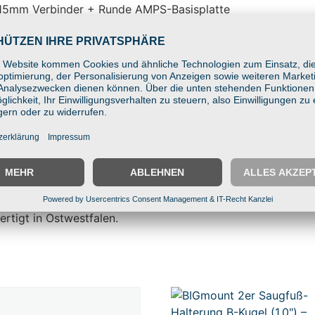
 115mm Verbinder + Runde AMPS-Basisplatte
max. 101x80mm
t Tablets, Scannern & Displays
-Technik
asfaserverstärkter Kunststoff
rwagen, Regale & Industrie
m mit C-Kugel (1,5″)
1,5″)
″) und AMPS Lochbild 30x38mm
ertigt in Ostwestfalen.