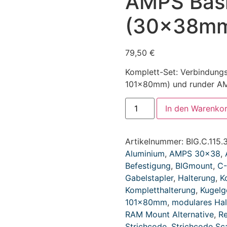
AMPS Basi
(30x38m
79,50
€
Komplett-Set: Verbindung
101x80mm) und runder AM
In den Warenko
Artikelnummer:
BIG.C.115.
Aluminium
,
AMPS 30x38
,
Befestigung
,
BIGmount
,
C-
Gabelstapler
,
Halterung
,
K
Kompletthalterung
,
Kugelg
101x80mm
,
modulares Ha
RAM Mount Alternative
,
Re
Strichcode
,
Strichcode Sc