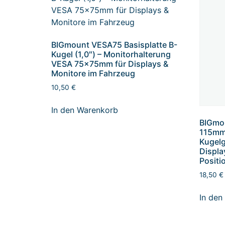
BIGmount VESA75 Basisplatte B-
Kugel (1,0″) – Monitorhalterung
VESA 75x75mm für Displays &
Monitore im Fahrzeug
10,50
€
In den Warenkorb
BIGmo
115mm 
Kugelg
Displa
Positi
18,50
€
In den