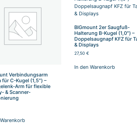
BIGmount 2er Saugfuß-
Halterung B-Kugel (1,0″) –
Doppelsaugnapf KFZ für T
& Displays
27,50
€
In den Warenkorb
unt Verbindungsarm
für C-Kugel (1,5″) –
elenk-Arm für flexible
y- & Scanner-
onierung
 Warenkorb