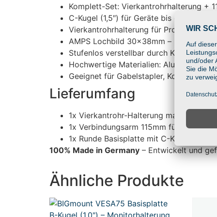
Komplett-Set: Vierkantrohrhalterung +
C-Kugel (1,5″) für Geräte bis ca. 3 kg
Vierkantrohrhalterung für Profile bis 
AMPS Lochbild 30x38mm – kompatibel mi
Stufenlos verstellbar durch Kugelgelenk
Hochwertige Materialien: Aluminium & gl
Geeignet für Gabelstapler, Kommissionie
Lieferumfang
1x Vierkantrohr-Halterung max. 101x80m
1x Verbindungsarm 115mm für C-Kugeln (
1x Runde Basisplatte mit C-Kugel (1,5
100% Made in Germany
– Entwickelt und gef
Ähnliche Produkte