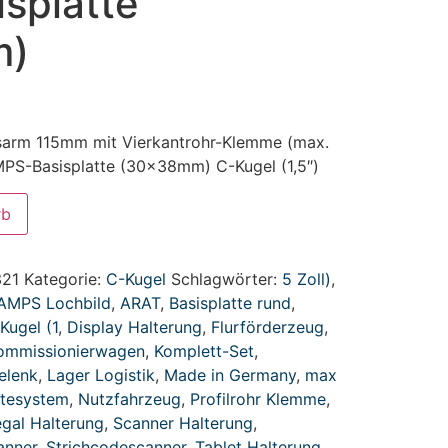
splatte
m)
sarm 115mm mit Vierkantrohr-Klemme (max.
PS-Basisplatte (30x38mm) C-Kugel (1,5″)
rb
321
Kategorie:
C-Kugel
Schlagwörter:
5 Zoll)
,
AMPS Lochbild
,
ARAT
,
Basisplatte rund
,
Kugel (1
,
Display Halterung
,
Flurförderzeug
,
ommissionierwagen
,
Komplett-Set
,
elenk
,
Lager Logistik
,
Made in Germany
,
max
ltesystem
,
Nutzfahrzeug
,
Profilrohr Klemme
,
gal Halterung
,
Scanner Halterung
,
anner
,
Strichcodescanner
,
Tablet Halterung