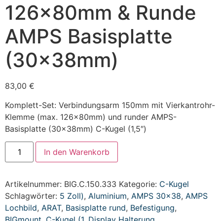
126x80mm & Runde
AMPS Basisplatte
(30x38mm)
83,00
€
Komplett-Set: Verbindungsarm 150mm mit Vierkantrohr-
Klemme (max. 126x80mm) und runder AMPS-
Basisplatte (30x38mm) C-Kugel (1,5″)
In den Warenkorb
Artikelnummer:
BIG.C.150.333
Kategorie:
C-Kugel
Schlagwörter:
5 Zoll)
,
Aluminium
,
AMPS 30x38
,
AMPS
Lochbild
,
ARAT
,
Basisplatte rund
,
Befestigung
,
BIGmount
,
C-Kugel (1
,
Display Halterung
,