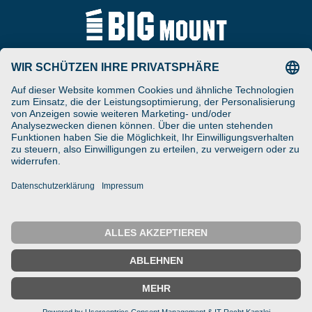
Tel
ARAT Spezialhalterungen
+49 (0) 5257-9380625
GmbH
Schierbusch 2a
Fax
D- 33161 Hövelhof
+49 (0) 5257-9380629
DESIGNED ENGINEERED
Email
MANUFACTURED IN GERMANY
vertrieb@bigmount.eu
IMPRESSUM
DATENSCHUTZ
© 2025 ARAT Spezialhalterungen GmbH
← Zurück
Startseite