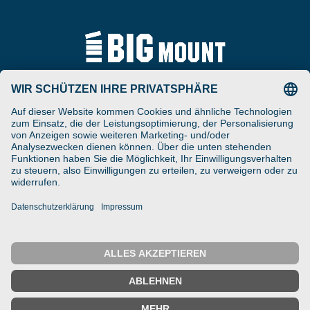
Tel
ARAT Spezialhalterungen
+49 (0) 5257-9380625
GmbH
Schierbusch 2a
Fax
D- 33161 Hövelhof
+49 (0) 5257-9380629
DESIGNED ENGINEERED
Email
MANUFACTURED IN GERMANY
vertrieb@bigmount.eu
IMPRESSUM
DATENSCHUTZ