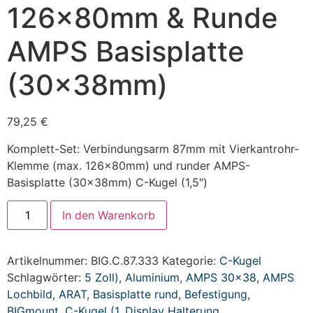
126x80mm & Runde
AMPS Basisplatte
(30x38mm)
79,25
€
Komplett-Set: Verbindungsarm 87mm mit Vierkantrohr-
Klemme (max. 126x80mm) und runder AMPS-
Basisplatte (30x38mm) C-Kugel (1,5″)
In den Warenkorb
Artikelnummer:
BIG.C.87.333
Kategorie:
C-Kugel
Schlagwörter:
5 Zoll)
,
Aluminium
,
AMPS 30x38
,
AMPS
Lochbild
,
ARAT
,
Basisplatte rund
,
Befestigung
,
BIGmount
,
C-Kugel (1
,
Display Halterung
,