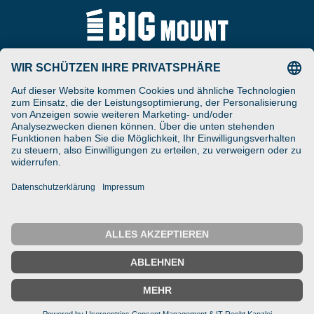
Tel
ARAT Spezialhalterungen
+49 (0) 5257-9380625
GmbH
Schierbusch 2a
Fax
D- 33161 Hövelhof
+49 (0) 5257-9380629
DESIGNED ENGINEERED
Email
MANUFACTURED IN GERMANY
vertrieb@bigmount.eu
IMPRESSUM
DATENSCHUTZ
© 2025 ARAT Spezialhalterungen GmbH
← Zurück
Startseite