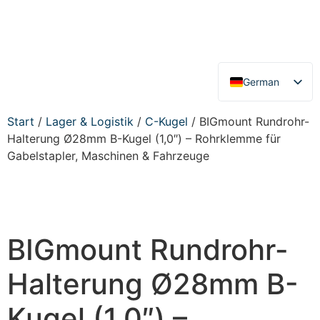
German
English
Start
/
Lager & Logistik
/
C-Kugel
/ BIGmount Rundrohr-
Halterung Ø28mm B-Kugel (1,0″) – Rohrklemme für
Gabelstapler, Maschinen & Fahrzeuge
BIGmount Rundrohr-
Halterung Ø28mm B-
Kugel (1,0″) –