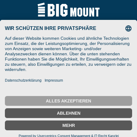
Tel
ARAT Spezialhalterungen
+49 (0) 5257-9380625
GmbH
Schierbusch 2a
Fax
D- 33161 Hövelhof
+49 (0) 5257-9380629
DESIGNED ENGINEERED
Email
MANUFACTURED IN GERMANY
vertrieb@bigmount.eu
IMPRESSUM
DATENSCHUTZ
© 2025 ARAT Spezialhalterungen GmbH
← Zurück
Startseite