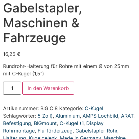
Gabelstapler,
Maschinen &
Fahrzeuge
16,25
€
Rundrohr-Halterung für Rohre mit einem Ø von 25mm
mit C-Kugel (1,5″)
In den Warenkorb
Artikelnummer:
BIG.C.8
Kategorie:
C-Kugel
Schlagwörter:
5 Zoll)
,
Aluminium
,
AMPS Lochbild
,
ARAT
,
Befestigung
,
BIGmount
,
C-Kugel (1
,
Display
Rohrmontage
,
Flurförderzeug
,
Gabelstapler Rohr
,
Halterung
,
Kugelgelenk
,
Made in Germany
,
Maschine