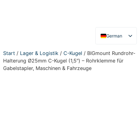
German
English
Start
/
Lager & Logistik
/
C-Kugel
/ BIGmount Rundrohr-
Halterung Ø25mm C-Kugel (1,5″) – Rohrklemme für
Gabelstapler, Maschinen & Fahrzeuge