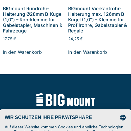
BIGmount Rundrohr-
BIGmount Vierkantrohr-
Halterung Ø28mm B-Kugel
Halterung max. 126mm B-
(1,0″) – Rohrklemme für
Kugel (1,0″) – Klemme für
Gabelstapler, Maschinen &
Profilrohre, Gabelstapler &
Fahrzeuge
Regale
17,75
€
24,25
€
In den Warenkorb
In den Warenkorb
Tel
ARAT Spezialhalterungen
+49 (0) 5257-9380625
GmbH