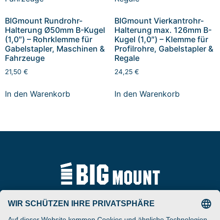
BIGmount Rundrohr-
BIGmount Vierkantrohr-
Halterung Ø50mm B-Kugel
Halterung max. 126mm B-
(1,0″) – Rohrklemme für
Kugel (1,0″) – Klemme für
Gabelstapler, Maschinen &
Profilrohre, Gabelstapler &
Fahrzeuge
Regale
21,50
€
24,25
€
In den Warenkorb
In den Warenkorb
Tel
ARAT Spezialhalterungen
+49 (0) 5257-9380625