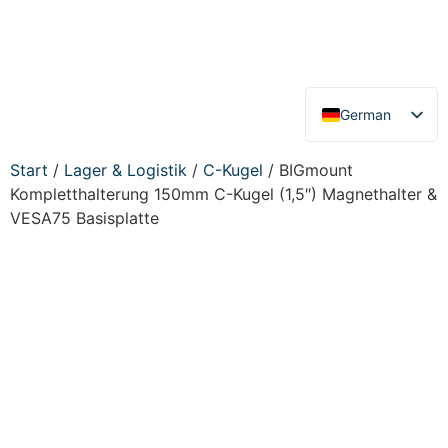
German
English
Start
/
Lager & Logistik
/
C-Kugel
/ BIGmount
Kompletthalterung 150mm C-Kugel (1,5″) Magnethalter &
VESA75 Basisplatte