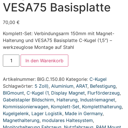
VESA75 Basisplatte
70,00
€
Komplett-Set: Verbindungsarm 150mm mit Magnet-
Halterung und VESA75 Basisplatte C-Kugel (1,5″) –
werkzeuglose Montage auf Stahl
In den Warenkorb
Artikelnummer:
BIG.C.150.80
Kategorie:
C-Kugel
Schlagwörter:
5 Zoll)
,
Aluminium
,
ARAT
,
Befestigung
,
BIGmount
,
C-Kugel (1
,
Display Magnet
,
Flurförderzeug
,
Gabelstapler Bildschirm
,
Halterung
,
Industriemagnet
,
Kommissionierwagen
,
Komplett-Set
,
Kompletthalterung
,
Kugelgelenk
,
Lager Logistik
,
Made in Germany
,
Magnethalterung
,
modulares Haltesystem
,
Monitorhalterung Fahrzeug
,
Nutzfahrzeug
,
RAM Mount