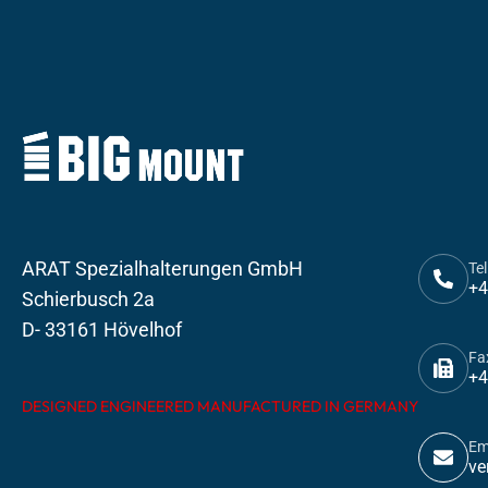
ARAT Spezialhalterungen GmbH
Tel
+4
Schierbusch 2a
D- 33161 Hövelhof
Fa
+4
DESIGNED ENGINEERED MANUFACTURED IN GERMANY
Em
ve