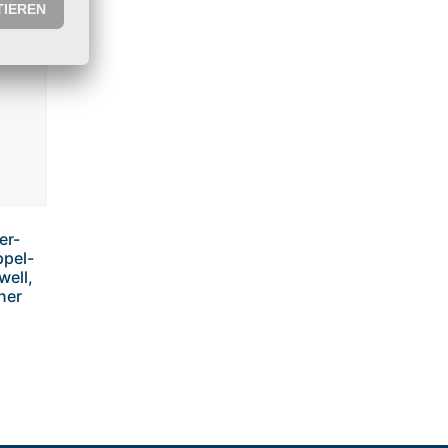
er-
ppel-
well,
ner