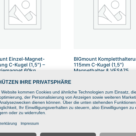
unt Einzel-Magnet-
BIGmount Kompletthalter
ung C-Kugel (1,5″) –
115mm C-Kugel (1,5″)
riemagnet 60kg
Magnethalter & VESA75
raft, werkzeuglose
Basisplatte
e auf Stahl
68,50
€
In den Warenkorb
 Warenkorb