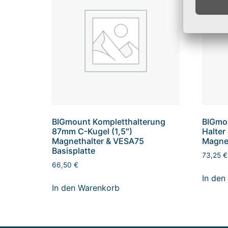
BIGmount Kompletthalterung
BIGmou
87mm C-Kugel (1,5″)
Halte
Magnethalter & VESA75
Magnet
Basisplatte
73,25
€
66,50
€
In den
In den Warenkorb