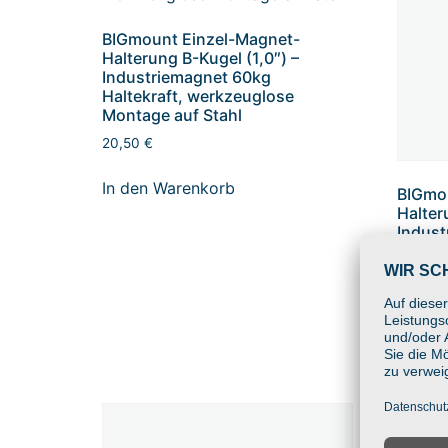
BIGmount Einzel-Magnet-
Halterung B-Kugel (1,0″) –
Industriemagnet 60kg
Haltekraft, werkzeuglose
Montage auf Stahl
20,50
€
In den Warenkorb
BIGmo
Halter
Indust
Haltek
Montag
23,75
€
In den