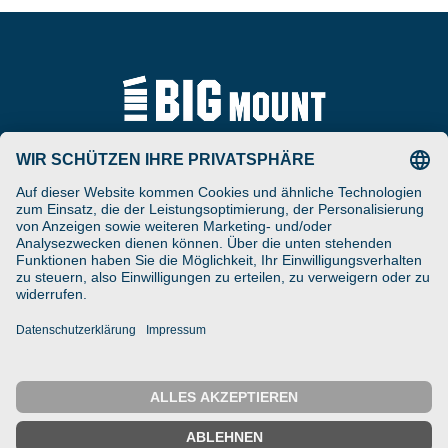
Tel
ARAT Spezialhalterungen
+49 (0) 5257-9380625
GmbH
Schierbusch 2a
Fax
D- 33161 Hövelhof
+49 (0) 5257-9380629
DESIGNED ENGINEERED
Email
MANUFACTURED IN GERMANY
vertrieb@bigmount.eu
IMPRESSUM
DATENSCHUTZ