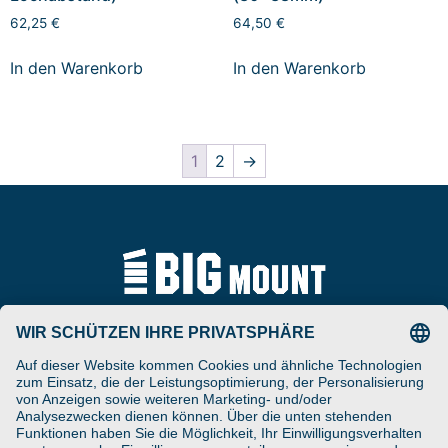
62,25
€
64,50
€
In den Warenkorb
In den Warenkorb
1
2
→
Tel
ARAT Spezialhalterungen
+49 (0) 5257-9380625
GmbH
Schierbusch 2a
Fax
D- 33161 Hövelhof
+49 (0) 5257-9380629