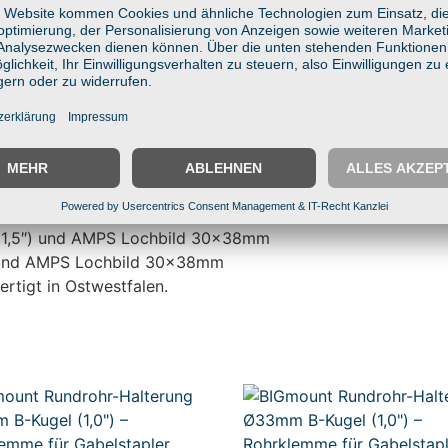
mm – universell kompatibel
flexibilität
-Technik
asfaserverstärkter Kunststoff
e, Industrie & Lager
1,5″)
l (1,5″) und AMPS Lochbild 30x38mm
″) und AMPS Lochbild 30x38mm
ertigt in Ostwestfalen.