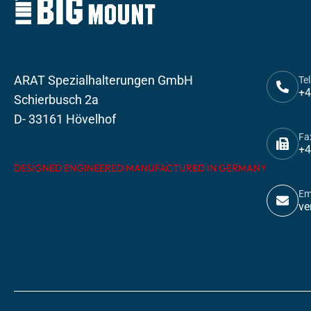
ARAT Spezialhalterungen GmbH
Tel
+4
Schierbusch 2a
D- 33161 Hövelhof
Fa
+4
DESIGNED ENGINEERED MANUFACTURED IN GERMANY
Em
ve