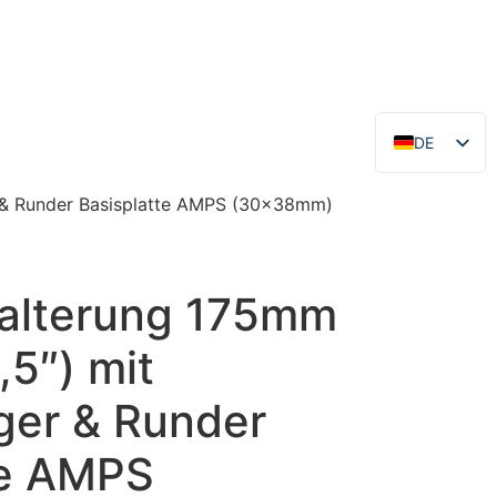
DE
EN
r & Runder Basisplatte AMPS (30x38mm)
alterung 175mm
,5″) mit
ger & Runder
te AMPS