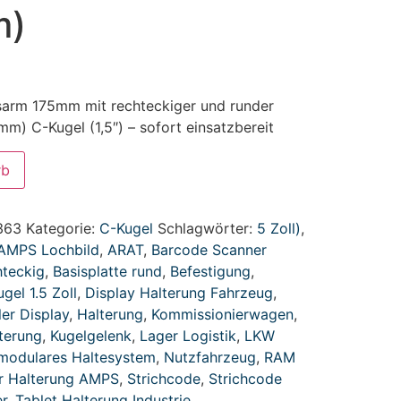
m)
sarm 175mm mit rechteckiger und runder
) C-Kugel (1,5″) – sofort einsatzbereit
rb
363
Kategorie:
C-Kugel
Schlagwörter:
5 Zoll)
,
AMPS Lochbild
,
ARAT
,
Barcode Scanner
hteckig
,
Basisplatte rund
,
Befestigung
,
gel 1.5 Zoll
,
Display Halterung Fahrzeug
,
er Display
,
Halterung
,
Kommissionierwagen
,
terung
,
Kugelgelenk
,
Lager Logistik
,
LKW
modulares Haltesystem
,
Nutzfahrzeug
,
RAM
r Halterung AMPS
,
Strichcode
,
Strichcode
r
,
Tablet Halterung Industrie
,