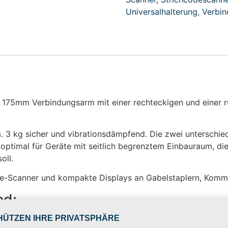
Universalhalterung
,
Verbi
 175mm Verbindungsarm mit einer rechteckigen und einer r
a. 3 kg sicher und vibrationsdämpfend. Die zwei unterschi
ich optimal für Geräte mit seitlich begrenztem Einbauraum, 
oll.
ode-Scanner und kompakte Displays an Gabelstaplern, Kommi
ed:
hteckiger und runder AMPS-Basisplatte