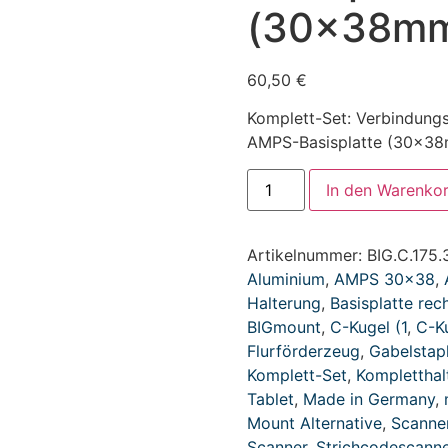
(30x38m
60,50
€
Komplett-Set: Verbindung
AMPS-Basisplatte (30x38mm
In den Warenko
Artikelnummer:
BIG.C.175.
Aluminium
,
AMPS 30x38
,
Halterung
,
Basisplatte rec
BIGmount
,
C-Kugel (1
,
C-Ku
Flurförderzeug
,
Gabelstapl
Komplett-Set
,
Kompletthal
Tablet
,
Made in Germany
,
Mount Alternative
,
Scanne
Scanner
,
Strichcodescanne