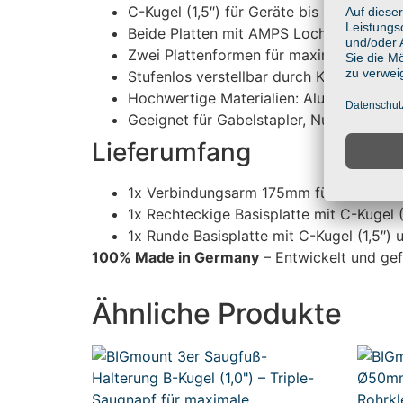
C-Kugel (1,5″) für Geräte bis ca. 3 kg
Beide Platten mit AMPS Lochbild 30x38
Zwei Plattenformen für maximale Montage
Stufenlos verstellbar durch Kugelgelenk
Hochwertige Materialien: Aluminium & gl
Geeignet für Gabelstapler, Nutzfahrzeug
Lieferumfang
1x Verbindungsarm 175mm für C-Kugeln (
1x Rechteckige Basisplatte mit C-Kuge
1x Runde Basisplatte mit C-Kugel (1,5
100% Made in Germany
– Entwickelt und gef
Ähnliche Produkte