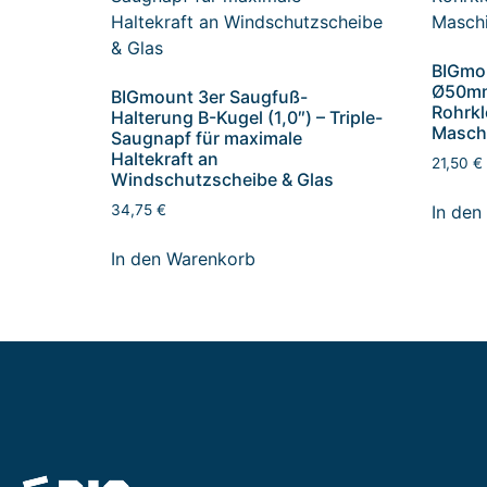
BIGmo
Ø50mm 
BIGmount 3er Saugfuß-
Rohrkl
Halterung B-Kugel (1,0″) – Triple-
Masch
Saugnapf für maximale
Haltekraft an
21,50
€
Windschutzscheibe & Glas
In den
34,75
€
In den Warenkorb