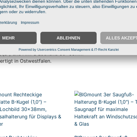
-Technik
asfaserverstärkter Kunststoff
e, Industrie & Lager
(1,5″)
l (1,5″) und AMPS Lochbild 30x38mm
ertigt in Ostwestfalen.