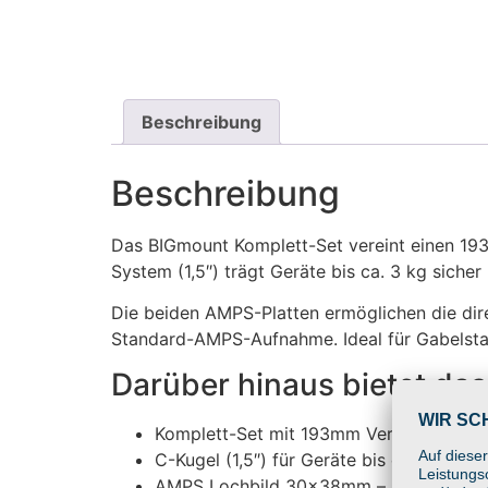
Beschreibung
Beschreibung
Das BIGmount Komplett-Set vereint einen 1
System (1,5″) trägt Geräte bis ca. 3 kg siche
Die beiden AMPS-Platten ermöglichen die di
Standard-AMPS-Aufnahme. Ideal für Gabelstap
Darüber hinaus bietet da
Komplett-Set mit 193mm Verbinder und 
C-Kugel (1,5″) für Geräte bis ca. 3 kg
AMPS Lochbild 30x38mm – kompatibel m