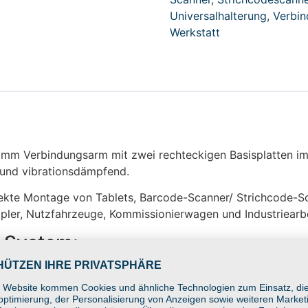
Universalhalterung
,
Verbi
Werkstatt
93mm Verbindungsarm mit zwei rechteckigen Basisplatten 
r und vibrationsdämpfend.
rekte Montage von Tablets, Barcode-Scanner/ Strichcode-
ler, Nutzfahrzeuge, Kommissionierwagen und Industriearbe
s System:
zwei rechteckigen AMPS-Basisplatten
it Tablets, Scannern & kompakten Displays