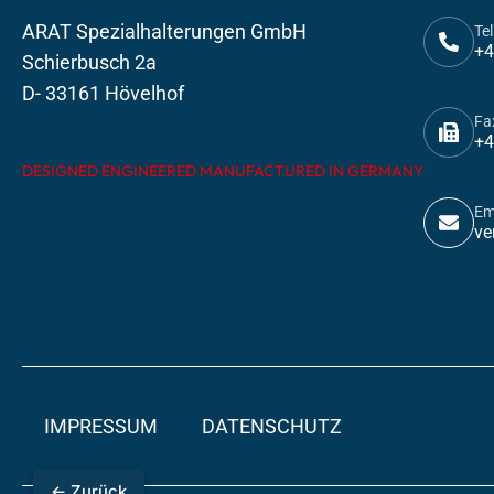
ARAT Spezialhalterungen GmbH
Tel
+4
Schierbusch 2a
D- 33161 Hövelhof
Fa
+4
DESIGNED ENGINEERED MANUFACTURED IN GERMANY
Em
ve
IMPRESSUM
DATENSCHUTZ
← Zurück