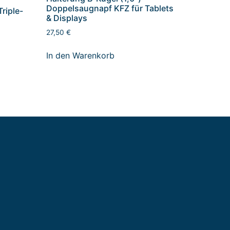
Doppelsaugnapf KFZ für Tablets
Triple-
& Displays
27,50
€
s
In den Warenkorb