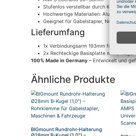
Stufenlos verstellbar durch Kugelgelenk
Hochwertige Materialien: Aluminium & gl
Geeignet für Gabelstapler, Nutzfahrzeug
Lieferumfang
1x Verbindungsarm 193mm für C-Kugeln 
2x Rechteckige Basisplatte mit C-Kuge
100% Made in Germany
– Entwickelt und gef
Ähnliche Produkte
BIGmount Rundrohr-Halterung
Ø28mm B-Kugel (1,0″) –