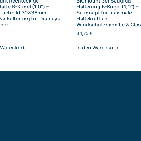
unt Rechteckige
BIGmount 3er Saugfuß-
latte B-Kugel (1,0″) –
Halterung B-Kugel (1,0″) – 
Lochbild 30x38mm,
Saugnapf für maximale
salhalterung für Displays
Haltekraft an
nner
Windschutzscheibe & Gla
34,75
€
 Warenkorb
In den Warenkorb