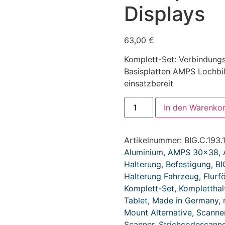
Displays
63,00
€
Komplett-Set: Verbindung
Basisplatten AMPS Lochbil
einsatzbereit
In den Warenko
Artikelnummer:
BIG.C.193.
Aluminium
,
AMPS 30x38
,
Halterung
,
Befestigung
,
BI
Halterung Fahrzeug
,
Flurf
Komplett-Set
,
Kompletthal
Tablet
,
Made in Germany
,
Mount Alternative
,
Scanne
Scanner
,
Strichcodescanne