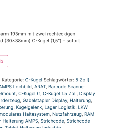
sarm 193mm mit zwei rechteckigen
d (30x38mm) C-Kugel (1,5″) – sofort
rb
1
Kategorie:
C-Kugel
Schlagwörter:
5 Zoll)
,
AMPS Lochbild
,
ARAT
,
Barcode Scanner
Gmount
,
C-Kugel (1
,
C-Kugel 1.5 Zoll
,
Display
örderzeug
,
Gabelstapler Display
,
Halterung
,
terung
,
Kugelgelenk
,
Lager Logistik
,
LKW
modulares Haltesystem
,
Nutzfahrzeug
,
RAM
r Halterung AMPS
,
Strichcode
,
Strichcode
r
,
Tablet Halterung Industrie
,