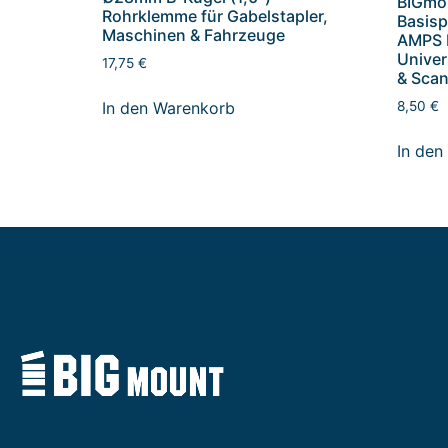
BIGmo
Rohrklemme für Gabelstapler,
Basisp
Maschinen & Fahrzeuge
AMPS 
Univer
17,75
€
& Sca
In den Warenkorb
8,50
€
In den