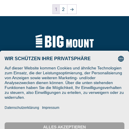
1
2
→
Tel
ARAT Spezialhalterungen
+49 (0) 5257-9380625
GmbH
Schierbusch 2a
Fax
D- 33161 Hövelhof
+49 (0) 5257-9380629
DESIGNED ENGINEERED
Email
MANUFACTURED IN GERMANY
vertrieb@bigmount.eu
IMPRESSUM
DATENSCHUTZ