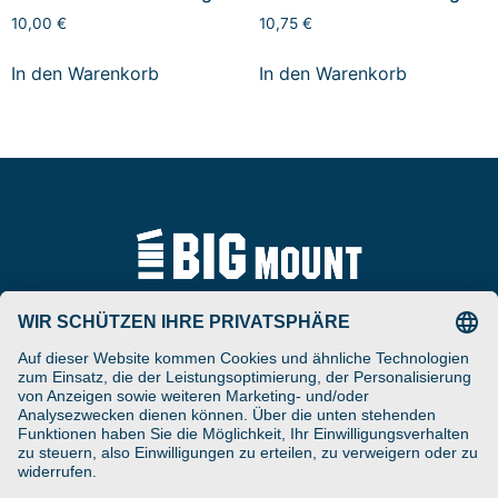
10,00
€
10,75
€
In den Warenkorb
In den Warenkorb
Tel
ARAT Spezialhalterungen
+49 (0) 5257-9380625
GmbH
Schierbusch 2a
Fax
D- 33161 Hövelhof
+49 (0) 5257-9380629
DESIGNED ENGINEERED
Email
MANUFACTURED IN GERMANY
vertrieb@bigmount.eu