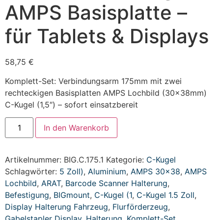
AMPS Basisplatte –
für Tablets & Displays
58,75
€
Komplett-Set: Verbindungsarm 175mm mit zwei
rechteckigen Basisplatten AMPS Lochbild (30x38mm)
C-Kugel (1,5″) – sofort einsatzbereit
In den Warenkorb
Artikelnummer:
BIG.C.175.1
Kategorie:
C-Kugel
Schlagwörter:
5 Zoll)
,
Aluminium
,
AMPS 30x38
,
AMPS
Lochbild
,
ARAT
,
Barcode Scanner Halterung
,
Befestigung
,
BIGmount
,
C-Kugel (1
,
C-Kugel 1.5 Zoll
,
Display Halterung Fahrzeug
,
Flurförderzeug
,
Gabelstapler Display
,
Halterung
,
Komplett-Set
,