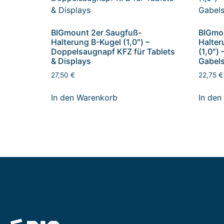
BIGmount 2er Saugfuß-
BIGmou
Halterung B-Kugel (1,0″) –
Halter
Doppelsaugnapf KFZ für Tablets
(1,0″) 
& Displays
Gabels
27,50
€
22,75
€
In den Warenkorb
In den