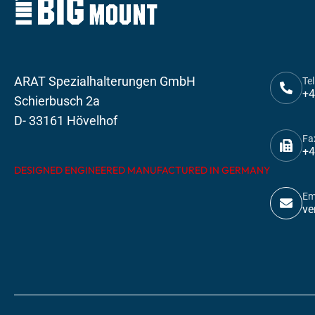
ARAT Spezialhalterungen GmbH
Tel
+4
Schierbusch 2a
D- 33161 Hövelhof
Fa
+4
DESIGNED ENGINEERED MANUFACTURED IN GERMANY
Em
ve