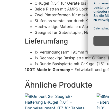
C-Kugel (1,5″) für Geräte bis ca. 3 kg
Beide Platten mit AMPS Lochbild 30x38
Zwei Plattenformen für maximale Montage
Stufenlos verstellbar durch Kugelgelenk
Hochwertige Materialien: Aluminium & gl
Geeignet für Gabelstapler, Nutzfahrzeug
Lieferumfang
1x Verbindungsarm 193mm für C-Kugeln 
1x Rechteckige Basisplatte mit C-Kuge
1x Runde Basisplatte mit C-Kugel (1,5
100% Made in Germany
– Entwickelt und gef
Ähnliche Produkte