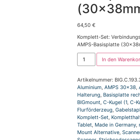
(30x38m
64,50
€
Komplett-Set: Verbindung
AMPS-Basisplatte (30x38mm
In den Warenko
Artikelnummer:
BIG.C.193
Aluminium
,
AMPS 30x38
,
Halterung
,
Basisplatte rec
BIGmount
,
C-Kugel (1
,
C-Ku
Flurförderzeug
,
Gabelstapl
Komplett-Set
,
Kompletthal
Tablet
,
Made in Germany
,
Mount Alternative
,
Scanne
Scanner
,
Strichcodescanne