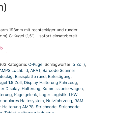
m)
sarm 193mm mit rechteckiger und runder
) C-Kugel (1,5″) – sofort einsatzbereit
rb
.363
Kategorie:
C-Kugel
Schlagwörter:
5 Zoll)
,
AMPS Lochbild
,
ARAT
,
Barcode Scanner
hteckig
,
Basisplatte rund
,
Befestigung
,
gel 1.5 Zoll
,
Display Halterung Fahrzeug
,
er Display
,
Halterung
,
Kommissionierwagen
,
terung
,
Kugelgelenk
,
Lager Logistik
,
LKW
modulares Haltesystem
,
Nutzfahrzeug
,
RAM
r Halterung AMPS
,
Strichcode
,
Strichcode
r
,
Tablet Halterung Industrie
,