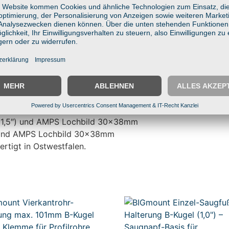
mm – universell kompatibel
flexibilität
-Technik
asfaserverstärkter Kunststoff
e, Industrie & Lager
(1,5″)
l (1,5″) und AMPS Lochbild 30x38mm
″) und AMPS Lochbild 30x38mm
ertigt in Ostwestfalen.