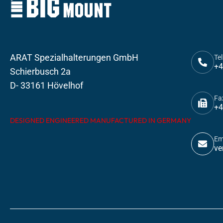
ARAT Spezialhalterungen GmbH
Tel
+4
Schierbusch 2a
D- 33161 Hövelhof
Fa
+4
DESIGNED ENGINEERED MANUFACTURED IN GERMANY
Em
ve