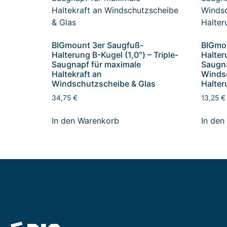
BIGmount 3er Saugfuß-
BIGmou
Halterung B-Kugel (1,0″) – Triple-
Halter
Saugnapf für maximale
Saugna
Haltekraft an
Winds
Windschutzscheibe & Glas
Halter
34,75
€
13,25
€
In den Warenkorb
In den