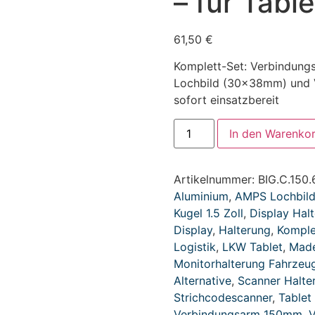
– für Tabl
61,50
€
Komplett-Set: Verbindung
Lochbild (30x38mm) und V
sofort einsatzbereit
In den Warenko
Artikelnummer:
BIG.C.150.
Aluminium
,
AMPS Lochbil
Kugel 1.5 Zoll
,
Display Hal
Display
,
Halterung
,
Komple
Logistik
,
LKW Tablet
,
Made
Monitorhalterung Fahrzeu
Alternative
,
Scanner Halte
Strichcodescanner
,
Tablet
Verbindungsarm 150mm
,