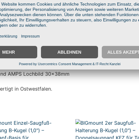
mm + VESA 75x75mm Lochbild
-Technik
asfaserverstärkter Kunststoff
Einbausituationen
e, Industrie & Lager
″) und AMPS Lochbild 30x38mm
)
ertigt in Ostwestfalen.