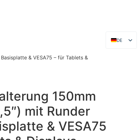
DE
EN
asisplatte & VESA75 – für Tablets &
alterung 150mm
,5″) mit Runder
splatte & VESA75