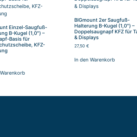
BIGmount 2er Saugfuß-
Halterung B-Kugel (1,0″) –
nt Einzel-Saugfuß-
Doppelsaugnapf KFZ für T
ung B-Kugel (1,0″) –
& Displays
pf-Basis für
chutzscheibe, KFZ-
27,50
€
ung
In den Warenkorb
 Warenkorb