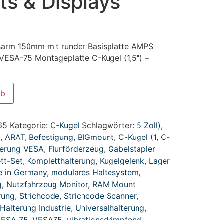
ets & Displays
sarm 150mm mit runder Basisplatte AMPS
ESA-75 Montageplatte C-Kugel (1,5″) –
rb
65
Kategorie:
C-Kugel
Schlagwörter:
5 Zoll)
,
d
,
ARAT
,
Befestigung
,
BIGmount
,
C-Kugel (1
,
C-
terung VESA
,
Flurförderzeug
,
Gabelstapler
tt-Set
,
Kompletthalterung
,
Kugelgelenk
,
Lager
 in Germany
,
modulares Haltesystem
,
g
,
Nutzfahrzeug Monitor
,
RAM Mount
rung
,
Strichcode
,
Strichcode Scanner
,
 Halterung Industrie
,
Universalhalterung
,
VESA 75
,
VESA75
,
vibrationsdämpfend
,