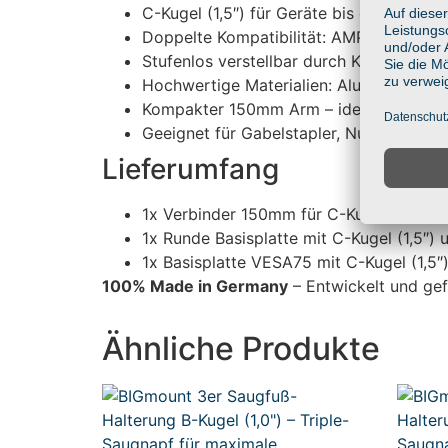
C-Kugel (1,5″) für Geräte bis ca. 3 kg
Doppelte Kompatibilität: AMPS 30x38
Stufenlos verstellbar durch Kugelgelenk
Hochwertige Materialien: Aluminium & gl
Kompakter 150mm Arm – ideal für enge 
Geeignet für Gabelstapler, Nutzfahrzeug
Lieferumfang
1x Verbinder 150mm für C-Kugel (1,5″)
1x Runde Basisplatte mit C-Kugel (1,5
1x Basisplatte VESA75 mit C-Kugel (1,5″
100% Made in Germany
– Entwickelt und gef
Ähnliche Produkte