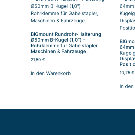
BIGmount Rundrohr-Halterung
Ø50mm B-Kugel (1,0″) –
BIGmo
Rohrklemme für Gabelstapler,
64mm f
Maschinen & Fahrzeuge
Kugelg
Displa
21,50
€
Positi
In den Warenkorb
10,75
€
In den