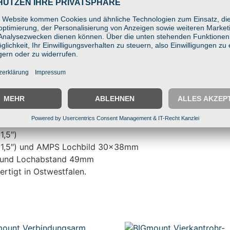
teckiger AMPS- und Trapez-Basisplatte
mpatibel mit Tablets & Scannern
r spezielle Geräteaufnahmen
-Technik
asfaserverstärkter Kunststoff
e, Industrie & Lager
1,5″)
l (1,5″) und AMPS Lochbild 30x38mm
″) und Lochabstand 49mm
ertigt in Ostwestfalen.