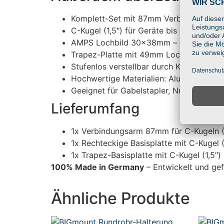
Komplett-Set mit 87mm Verbinder, rech
C-Kugel (1,5″) für Geräte bis ca. 3 kg
AMPS Lochbild 30x38mm – universell ko
Trapez-Platte mit 49mm Lochabstand fü
Stufenlos verstellbar durch Kugelgelenk
Hochwertige Materialien: Aluminium & gl
Geeignet für Gabelstapler, Nutzfahrzeug
Lieferumfang
1x Verbindungsarm 87mm für C-Kugeln (
1x Rechteckige Basisplatte mit C-Kuge
1x Trapez-Basisplatte mit C-Kugel (1,5
100% Made in Germany
– Entwickelt und gef
Ähnliche Produkte