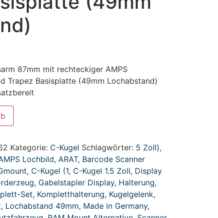
sisplatte (49mm
nd)
gsarm 87mm mit rechteckiger AMPS
d Trapez Basisplatte (49mm Lochabstand)
satzbereit
rb
62
Kategorie:
C-Kugel
Schlagwörter:
5 Zoll)
,
AMPS Lochbild
,
ARAT
,
Barcode Scanner
Gmount
,
C-Kugel (1
,
C-Kugel 1.5 Zoll
,
Display
örderzeug
,
Gabelstapler Display
,
Halterung
,
plett-Set
,
Kompletthalterung
,
Kugelgelenk
,
t
,
Lochabstand 49mm
,
Made in Germany
,
utzfahrzeug
,
RAM Mount Alternative
,
Scanner