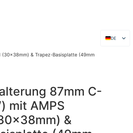
DE
EN
ld (30x38mm) & Trapez-Basisplatte (49mm
alterung 87mm C-
″) mit AMPS
(30x38mm) &