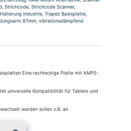
d
,
Strichcode
,
Strichcode Scanner
,
 Halterung Industrie
,
Trapez Basisplatte
,
ndungsarm 87mm
,
vibrationsdämpfend
splatten Eine rechteckige Platte mit AMPS-
t universelle Kompatibilität für Tablets und
ewechselt werden sollen z.B. an