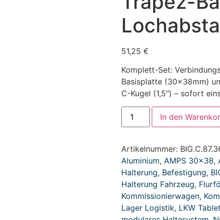
Trapez-Ba
Lochabsta
51,25
€
Komplett-Set: Verbindun
Basisplatte (30x38mm) un
C-Kugel (1,5″) – sofort ein
In den Warenko
Artikelnummer:
BIG.C.87.3
Aluminium
,
AMPS 30x38
,
Halterung
,
Befestigung
,
BI
Halterung Fahrzeug
,
Flurf
Kommissionierwagen
,
Kom
Lager Logistik
,
LKW Table
modulares Haltesystem
,
N