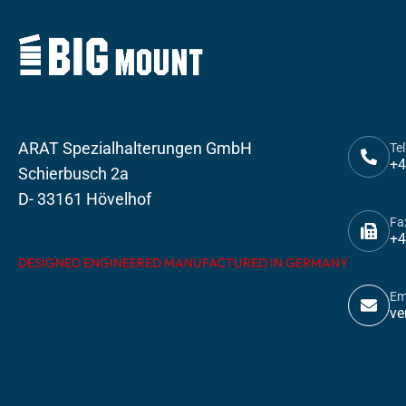
ARAT Spezialhalterungen GmbH
Tel
+4
Schierbusch 2a
D- 33161 Hövelhof
Fa
+4
DESIGNED ENGINEERED MANUFACTURED IN GERMANY
Em
ve