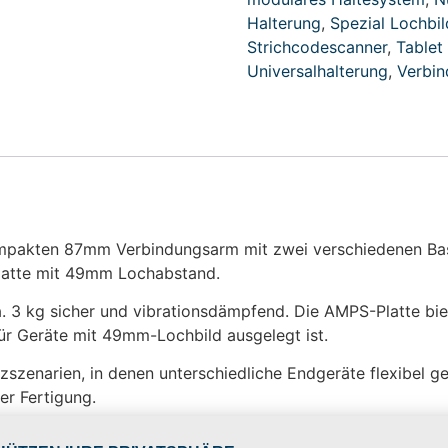
Halterung
,
Spezial Lochbil
Strichcodescanner
,
Tablet
Universalhalterung
,
Verbi
mpakten 87mm Verbindungsarm mit zwei verschiedenen Basi
latte mit 49mm Lochabstand.
. 3 kg sicher und vibrationsdämpfend. Die AMPS-Platte biete
für Geräte mit 49mm-Lochbild ausgelegt ist.
tzszenarien, in denen unterschiedliche Endgeräte flexibel g
er Fertigung.
Produkt: