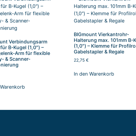
BIGmount Vierkantrohr-
Halterung max. 101mm B-
unt Verbindungsarm
(1,0″) – Klemme für Profilr
ür B-Kugel (1,0″) –
Gabelstapler & Regale
elenk-Arm für flexible
y- & Scanner-
22,75
€
onierung
In den Warenkorb
 Warenkorb