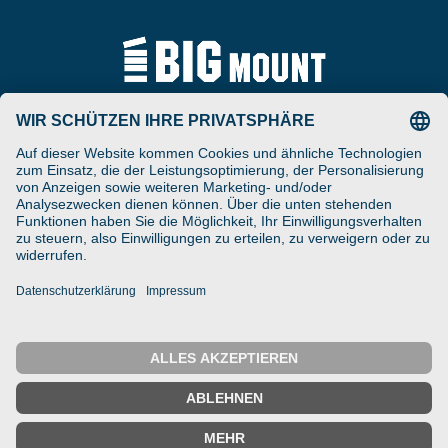
Tel
ARAT Spezialhalterungen
+49 (0) 5257-9380625
GmbH
Schierbusch 2a
Fax
D- 33161 Hövelhof
+49 (0) 5257-9380629
DESIGNED ENGINEERED
Email
MANUFACTURED IN GERMANY
vertrieb@bigmount.eu
IMPRESSUM
DATENSCHUTZ