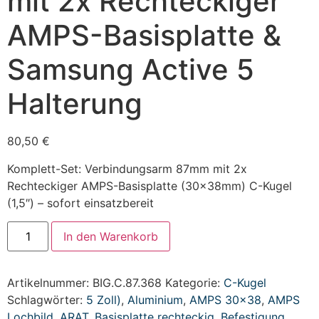
mit 2x Rechteckiger
AMPS-Basisplatte &
Samsung Active 5
Halterung
80,50
€
Komplett-Set: Verbindungsarm 87mm mit 2x
Rechteckiger AMPS-Basisplatte (30x38mm) C-Kugel
(1,5″) – sofort einsatzbereit
In den Warenkorb
Artikelnummer:
BIG.C.87.368
Kategorie:
C-Kugel
Schlagwörter:
5 Zoll)
,
Aluminium
,
AMPS 30x38
,
AMPS
Lochbild
,
ARAT
,
Basisplatte rechteckig
,
Befestigung
,