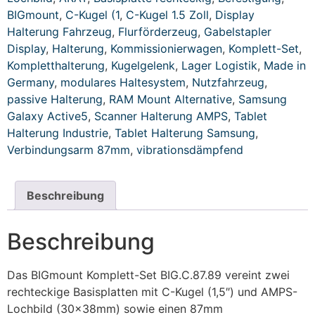
BIGmount
,
C-Kugel (1
,
C-Kugel 1.5 Zoll
,
Display
Halterung Fahrzeug
,
Flurförderzeug
,
Gabelstapler
Display
,
Halterung
,
Kommissionierwagen
,
Komplett-Set
,
Kompletthalterung
,
Kugelgelenk
,
Lager Logistik
,
Made in
Germany
,
modulares Haltesystem
,
Nutzfahrzeug
,
passive Halterung
,
RAM Mount Alternative
,
Samsung
Galaxy Active5
,
Scanner Halterung AMPS
,
Tablet
Halterung Industrie
,
Tablet Halterung Samsung
,
Verbindungsarm 87mm
,
vibrationsdämpfend
Beschreibung
Beschreibung
Das BIGmount Komplett-Set BIG.C.87.89 vereint zwei
rechteckige Basisplatten mit C-Kugel (1,5″) und AMPS-
Lochbild (30x38mm) sowie einen 87mm