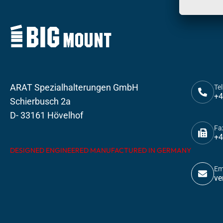
ARAT Spezialhalterungen GmbH
Tel
+4
Schierbusch 2a
D- 33161 Hövelhof
Fa
+4
DESIGNED ENGINEERED MANUFACTURED IN GERMANY
Em
ve