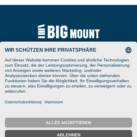
Tel
ARAT Spezialhalterungen
+49 (0) 5257-9380625
GmbH
Schierbusch 2a
Fax
D- 33161 Hövelhof
+49 (0) 5257-9380629
DESIGNED ENGINEERED
Email
MANUFACTURED IN GERMANY
vertrieb@bigmount.eu
IMPRESSUM
DATENSCHUTZ