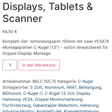
Displays, Tablets &
Scanner
64,50
€
Komplett-Set: Verbindungsarm 150mm mit zwei VESA75
Montageplatten C-Kugel (1,5″) – sofort einsatzbereit für
Doppel-Display-Montage
In den Warenkorb
Artikelnummer:
BIG.C.150.75
Kategorie:
C-Kugel
Schlagwörter:
5 Zoll)
,
Aluminium
,
ARAT
,
Befestigung
,
BIGmount
,
C-Kugel (1
,
C-Kugel 1.5 Zoll
,
Display
Halterung VESA
,
Doppel Monitorhalterung
,
Flurförderzeug
,
Gabelstapler Bildschirm
,
Halterung
,
Industrie Monitor
,
Komplett-Set
,
Kompletthalterung
,