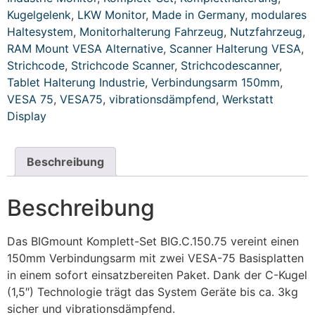
Kugelgelenk
,
LKW Monitor
,
Made in Germany
,
modulares
Haltesystem
,
Monitorhalterung Fahrzeug
,
Nutzfahrzeug
,
RAM Mount VESA Alternative
,
Scanner Halterung VESA
,
Strichcode
,
Strichcode Scanner
,
Strichcodescanner
,
Tablet Halterung Industrie
,
Verbindungsarm 150mm
,
VESA 75
,
VESA75
,
vibrationsdämpfend
,
Werkstatt
Display
Beschreibung
Beschreibung
Das BIGmount Komplett-Set BIG.C.150.75 vereint einen
150mm Verbindungsarm mit zwei VESA-75 Basisplatten
in einem sofort einsatzbereiten Paket. Dank der C-Kugel
(1,5″) Technologie trägt das System Geräte bis ca. 3kg
sicher und vibrationsdämpfend.