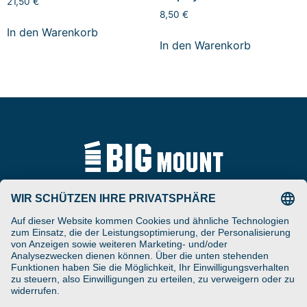
21,50
€
8,50
€
In den Warenkorb
In den Warenkorb
Tel
ARAT Spezialhalterungen
+49 (0) 5257-9380625
GmbH
Schierbusch 2a
Fax
D- 33161 Hövelhof
+49 (0) 5257-9380629
DESIGNED ENGINEERED
Email
MANUFACTURED IN GERMANY
vertrieb@bigmount.eu