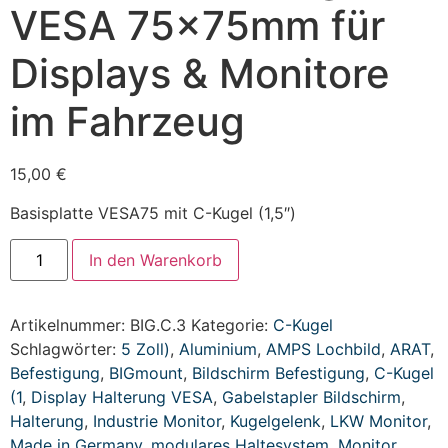
VESA 75x75mm für
Displays & Monitore
im Fahrzeug
15,00
€
Basisplatte VESA75 mit C-Kugel (1,5″)
In den Warenkorb
Artikelnummer:
BIG.C.3
Kategorie:
C-Kugel
Schlagwörter:
5 Zoll)
,
Aluminium
,
AMPS Lochbild
,
ARAT
,
Befestigung
,
BIGmount
,
Bildschirm Befestigung
,
C-Kugel
(1
,
Display Halterung VESA
,
Gabelstapler Bildschirm
,
Halterung
,
Industrie Monitor
,
Kugelgelenk
,
LKW Monitor
,
Made in Germany
,
modulares Haltesystem
,
Monitor