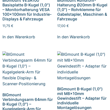
BIGmount VESA100
BIGmount Rundrohr-
Basisplatte B-Kugel (1,0″)
Halterung Ø20mm B-Kugel
– Monitorhalterung VESA
(1,0″) – Rohrklemme für
100x100mm für Industrie-
Gabelstapler, Maschinen &
Displays & Fahrzeuge
Fahrzeuge
11,75
€
17,00
€
In den Warenkorb
In den Warenkorb
BIGmount B-Kugel (1,0″)
mit M8x10mm
BIGmount
Gewindestift – Adapter für
Verbindungsarm 64mm für
individuelle
B-Kugel (1,0″) –
Montagelösungen
Kugelgelenk-Arm für