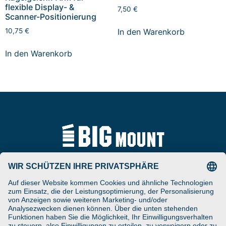
flexible Display- &
7,50
€
Scanner-Positionierung
In den Warenkorb
10,75
€
In den Warenkorb
Tel
ARAT Spezialhalterungen
+49 (0) 5257-9380625
GmbH
Schierbusch 2a
Fax
D- 33161 Hövelhof
+49 (0) 5257-9380629