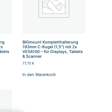
ung
BIGmount Kompletthalterung
2x
193mm C-Kugel (1,5″) mit 2x
blets
VESA100 – für Displays, Tablets
& Scanner
77,75
€
In den Warenkorb