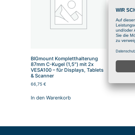
BIGmou
B-Kugel
Monit
100x10
Displa
11,75
€
In den
BIGmount Kompletthalterung
87mm C-Kugel (1,5″) mit 2x
VESA100 – für Displays, Tablets
& Scanner
66,75
€
In den Warenkorb