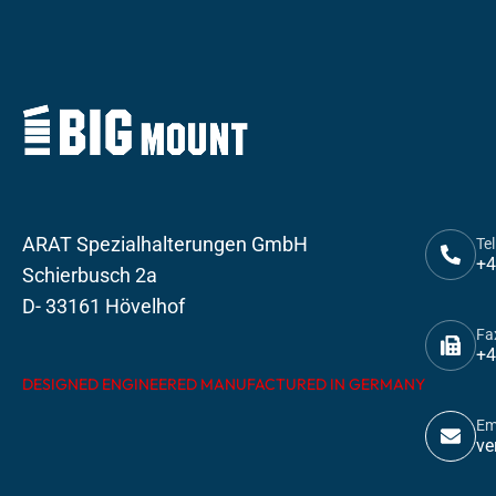
ARAT Spezialhalterungen GmbH
Tel
+4
Schierbusch 2a
D- 33161 Hövelhof
Fa
+4
DESIGNED ENGINEERED MANUFACTURED IN GERMANY
Em
ve