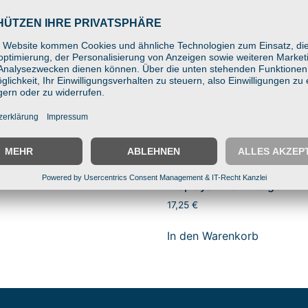
nt VESA100 Basisplatte
 (1,0″) –
orhalterung VESA
0mm für Industrie-
ys & Fahrzeuge
 Warenkorb
BIGmount VESA100 Basispl
C-Kugel (1,5″) –
Monitorhalterung VESA
100x100mm für Industrie-
Displays & Fahrzeuge
17,25
€
In den Warenkorb