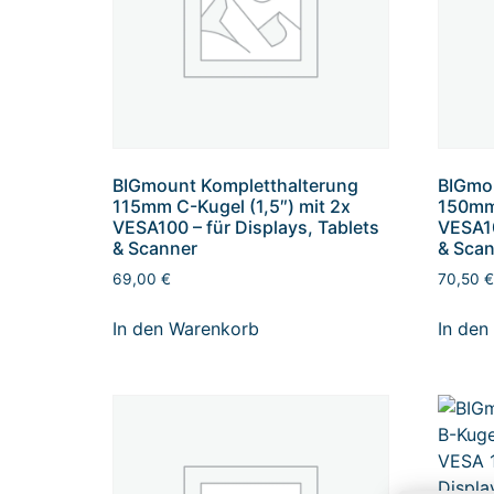
BIGmount Kompletthalterung
BIGmo
115mm C-Kugel (1,5″) mit 2x
150mm 
VESA100 – für Displays, Tablets
VESA10
& Scanner
& Sca
69,00
€
70,50
€
In den Warenkorb
In den