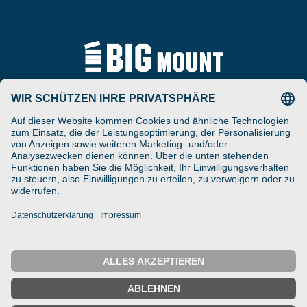
Tel
ARAT Spezialhalterungen
+49 (0) 5257-9380625
GmbH
Schierbusch 2a
Fax
D- 33161 Hövelhof
+49 (0) 5257-9380629
DESIGNED ENGINEERED
Email
MANUFACTURED IN GERMANY
vertrieb@bigmount.eu
IMPRESSUM
DATENSCHUTZ