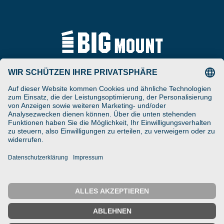
Tel
ARAT Spezialhalterungen
+49 (0) 5257-9380625
GmbH
Schierbusch 2a
Fax
D- 33161 Hövelhof
+49 (0) 5257-9380629
DESIGNED ENGINEERED
Email
MANUFACTURED IN GERMANY
vertrieb@bigmount.eu
IMPRESSUM
DATENSCHUTZ