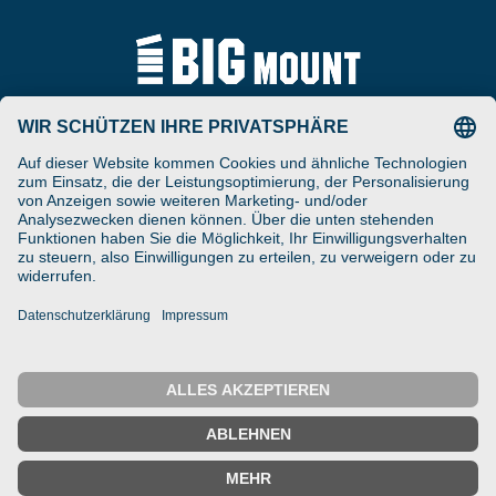
Tel
ARAT Spezialhalterungen
+49 (0) 5257-9380625
GmbH
Schierbusch 2a
Fax
D- 33161 Hövelhof
+49 (0) 5257-9380629
DESIGNED ENGINEERED
Email
MANUFACTURED IN GERMANY
vertrieb@bigmount.eu
IMPRESSUM
DATENSCHUTZ
© 2025 ARAT Spezialhalterungen GmbH