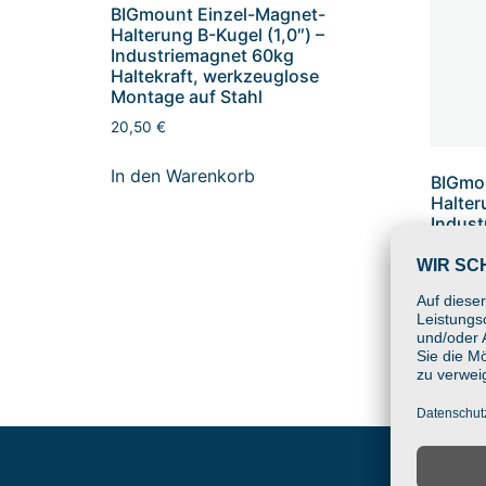
BIGmount Einzel-Magnet-
Halterung B-Kugel (1,0″) –
Industriemagnet 60kg
Haltekraft, werkzeuglose
Montage auf Stahl
20,50
€
In den Warenkorb
BIGmo
Halter
Indust
Haltek
Montag
23,75
€
In den