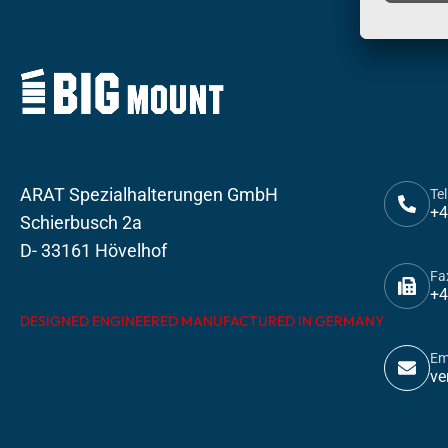
ARAT Spezialhalterungen GmbH
Tel
+4
Schierbusch 2a
D- 33161 Hövelhof
Fa
+4
DESIGNED ENGINEERED MANUFACTURED IN GERMANY
Em
ve