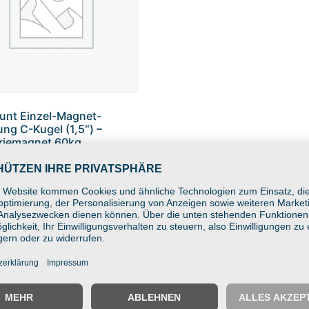
unt Einzel-Magnet-
ung C-Kugel (1,5″) –
riemagnet 60kg
raft, werkzeuglose
e auf Stahl
 Warenkorb