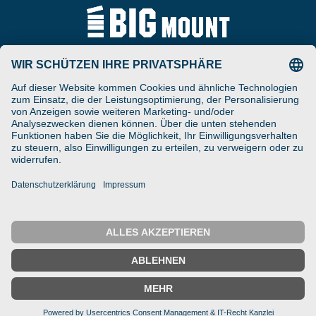
Tel
ARAT Spezialhalterungen
+49 (0) 5257-9380625
GmbH
Schierbusch 2a
Fax
D- 33161 Hövelhof
+49 (0) 5257-9380629
DESIGNED ENGINEERED
Email
MANUFACTURED IN GERMANY
vertrieb@bigmount.eu
IMPRESSUM
DATENSCHUTZ
© 2025 ARAT Spezialhalterungen GmbH
← Zurück
Startseite