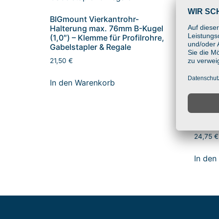
BIGmount Vierkantrohr-
Halterung max. 76mm B-Kugel
(1,0″) – Klemme für Profilrohre,
Gabelstapler & Regale
21,50
€
In den Warenkorb
BIGmou
Halte
(1,5″) 
Gabels
24,75
€
In den