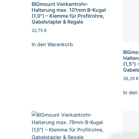
BIGmount Vierkantrohr-
Halterung max. 101mm B-Kugel
(1,0″) – Klemme für Profilrohre,
Gabelstapler & Regale
22,75
€
In den Warenkorb
BIGmou
Halte
(1,5″) 
Gabels
26,25
€
In den