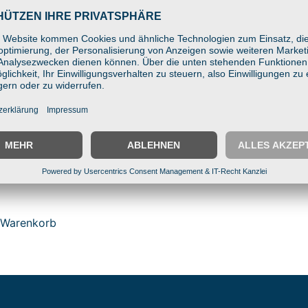
nt Vierkantrohr-
rung max. 76mm C-Kugel
– Klemme für Profilrohre,
tapler & Regale
 Warenkorb