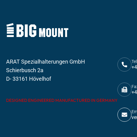
ARAT Spezialhalterungen GmbH
Tel
+4
Schierbusch 2a
D- 33161 Hövelhof
Fa
+4
DESIGNED ENGINEERED MANUFACTURED IN GERMANY
Em
ve